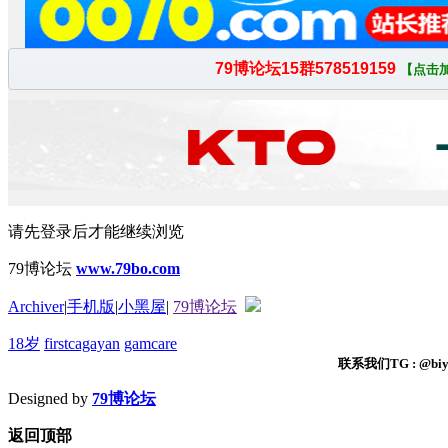
请先登录后才能继续浏览
79博论坛
www.79bo.com
Archiver
|
手机版
|
小黑屋
|
79博论坛
18岁
firstcagayan
gamcare
联系我们TG : @biyi
Designed by
79博论坛
返回顶部