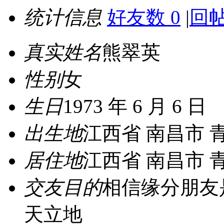
统计信息
好友数 0
|
回帖
真实姓名
熊翠英
性别
女
生日
1973 年 6 月 6 日
出生地
江西省 南昌市 
居住地
江西省 南昌市 
交友目的
相信缘分朋友
天立地