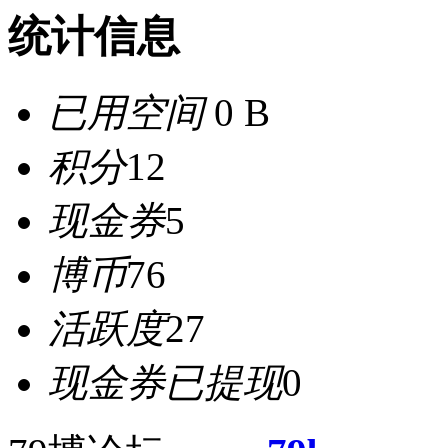
统计信息
已用空间
0 B
积分
12
现金券
5
博币
76
活跃度
27
现金券已提现
0