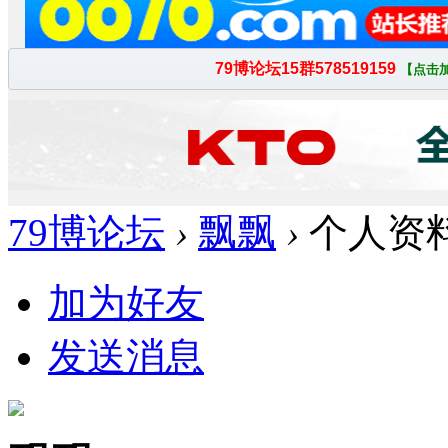
79博论坛
›
飘飘
›
个人资
加为好友
发送消息