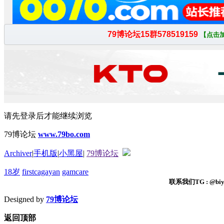
请先登录后才能继续浏览
79博论坛
www.79bo.com
Archiver
|
手机版
|
小黑屋
|
79博论坛
18岁
firstcagayan
gamcare
联系我们TG : @biyi
Designed by
79博论坛
返回顶部