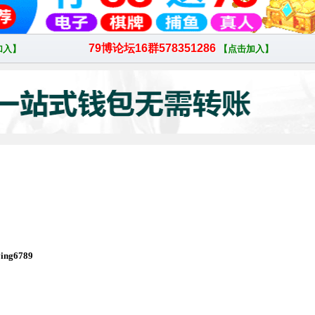
ng6789