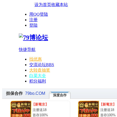
设为首页
收藏本站
用QQ登陆
注册
登陆
快捷导航
找优惠
交流论坛
BBS
大转盘抽奖
白菜大全
积分福利