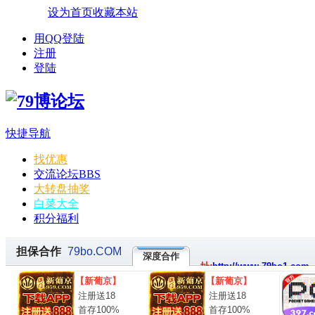
设为首页
收藏本站
用QQ登陆
注册
登陆
快捷导航
找优惠
交流论坛
BBS
大转盘抽奖
白菜大全
积分福利