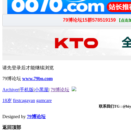
请先登录后才能继续浏览
79博论坛
www.79bo.com
Archiver
|
手机版
|
小黑屋
|
79博论坛
18岁
firstcagayan
gamcare
联系我们TG : @biyi
Designed by
79博论坛
返回顶部