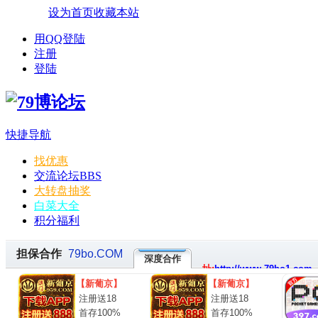
设为首页
收藏本站
用QQ登陆
注册
登陆
快捷导航
找优惠
交流论坛
BBS
大转盘抽奖
白菜大全
积分福利