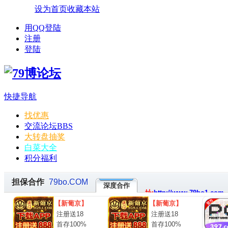
设为首页
收藏本站
用QQ登陆
注册
登陆
快捷导航
找优惠
交流论坛
BBS
大转盘抽奖
白菜大全
积分福利