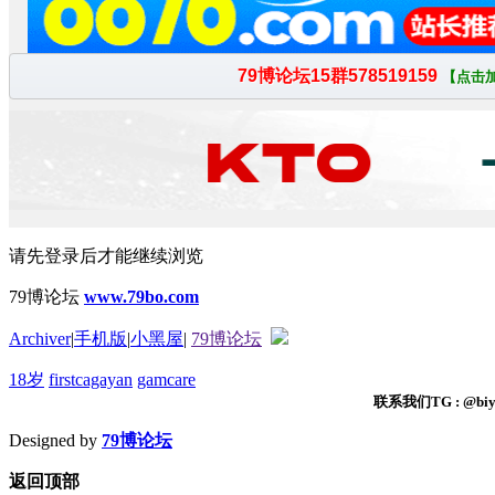
请先登录后才能继续浏览
79博论坛
www.79bo.com
Archiver
|
手机版
|
小黑屋
|
79博论坛
18岁
firstcagayan
gamcare
联系我们TG : @biyi
Designed by
79博论坛
返回顶部