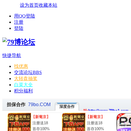
设为首页
收藏本站
用QQ登陆
注册
登陆
快捷导航
找优惠
交流论坛
BBS
大转盘抽奖
白菜大全
积分福利