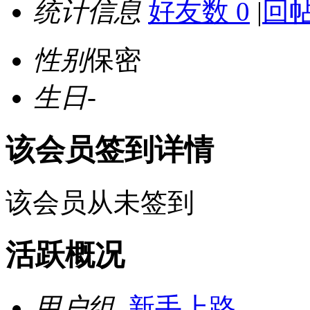
统计信息
好友数 0
|
回帖
性别
保密
生日
-
该会员签到详情
该会员从未签到
活跃概况
用户组
新手上路