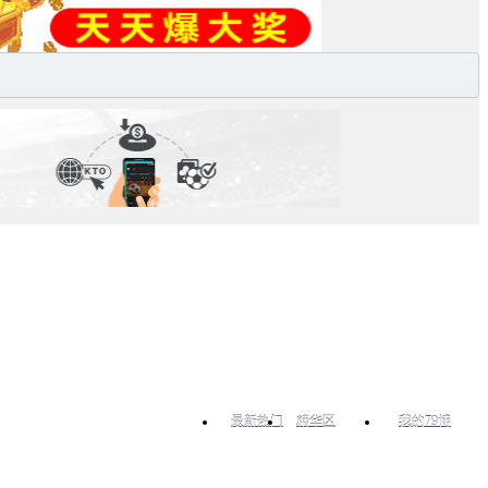
最新热门
精华区
我的79博