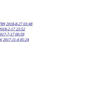
789
2018-8-27 03:48
2018-2-17 23:52
017-7-17 00:59
66
2017-11-4 05:24