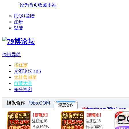
设为首页
收藏本站
用QQ登陆
注册
登陆
快捷导航
找优惠
交流论坛
BBS
大转盘抽奖
白菜大全
积分福利