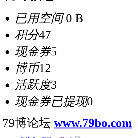
已用空间
0 B
积分
47
现金券
5
博币
12
活跃度
3
现金券已提现
0
79博论坛
www.79bo.com