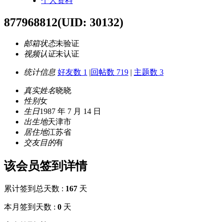
个人资料
877968812
(UID: 30132)
邮箱状态
未验证
视频认证
未认证
统计信息
好友数 1
|
回帖数 719
|
主题数 3
真实姓名
晓晓
性别
女
生日
1987 年 7 月 14 日
出生地
天津市
居住地
江苏省
交友目的
有
该会员签到详情
累计签到总天数 :
167
天
本月签到天数 :
0
天