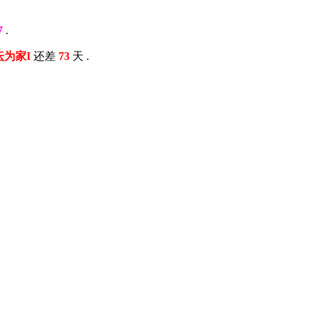
7
.
以坛为家I
还差
73
天 .