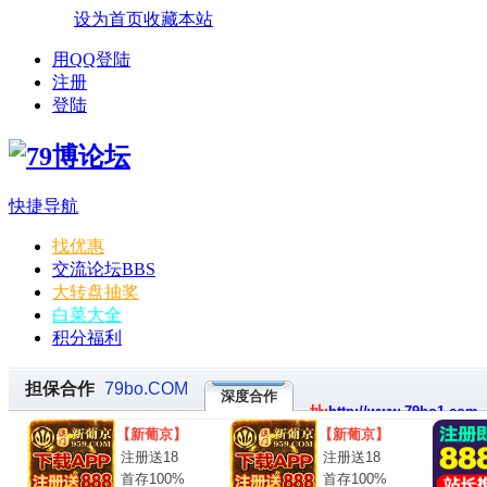
设为首页
收藏本站
用QQ登陆
注册
登陆
快捷导航
找优惠
交流论坛
BBS
大转盘抽奖
白菜大全
积分福利