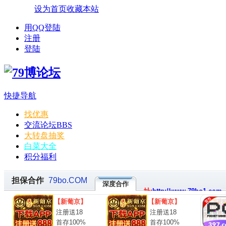
设为首页
收藏本站
用QQ登陆
注册
登陆
快捷导航
找优惠
交流论坛
BBS
大转盘抽奖
白菜大全
积分福利