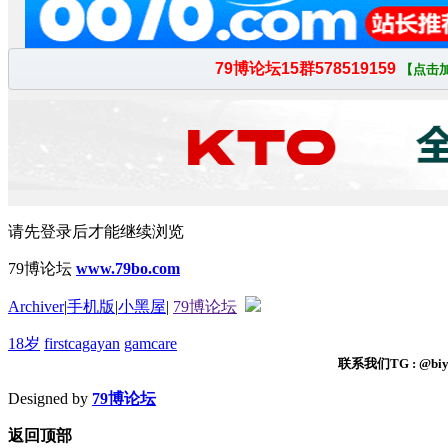
请先登录后才能继续浏览
79博论坛
www.79bo.com
Archiver
|
手机版
|
小黑屋
|
79博论坛
18岁
firstcagayan
gamcare
联系我们TG : @biyi
Designed by
79博论坛
返回顶部