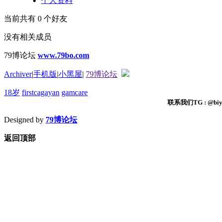
个人资料
当前共有
0
个好友
没有相关成员
79博论坛
www.79bo.com
Archiver
|
手机版
|
小黑屋
|
79博论坛
18岁
firstcagayan
gamcare
联系我们TG : @biyi
Designed by
79博论坛
返回顶部