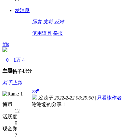
发消息
回复
支持
反对
使用道具
举报
fffs
0
1万
4
主题
积分
帖子
新手上路
#
23
发表于 2022-2-22 08:29:00
|
只看该作者
谢谢您的分享！
博币
12
活跃度
0
现金券
7