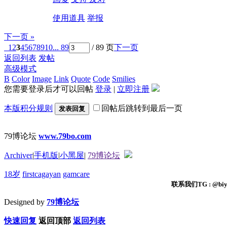
使用道具
举报
下一页 »
1
2
3
4
5
6
7
8
9
10
... 89
/ 89 页
下一页
返回列表
发帖
高级模式
B
Color
Image
Link
Quote
Code
Smilies
您需要登录后才可以回帖
登录
|
立即注册
本版积分规则
回帖后跳转到最后一页
发表回复
79博论坛
www.79bo.com
Archiver
|
手机版
|
小黑屋
|
79博论坛
18岁
firstcagayan
gamcare
联系我们TG : @biyi
Designed by
79博论坛
快速回复
返回顶部
返回列表