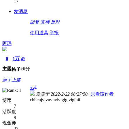
17
发消息
回复
支持
反对
使用道具
举报
阿玛
0
1万
45
主题
积分
帖子
新手上路
#
22
发表于 2022-2-22 08:27:50
|
只看该作者
chhcujvjvuvuvivigigivigihii
博币
7
活跃度
9
现金券
27