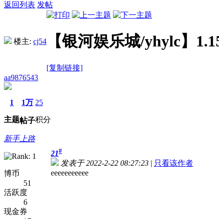
返回列表
发帖
【银河娱乐城/yhylc】1
楼主:
cj54
[复制链接]
aa9876543
1
1万
25
主题
积分
帖子
新手上路
#
21
发表于 2022-2-22 08:27:23
|
只看该作者
eeeeeeeeeee
博币
51
活跃度
6
现金券