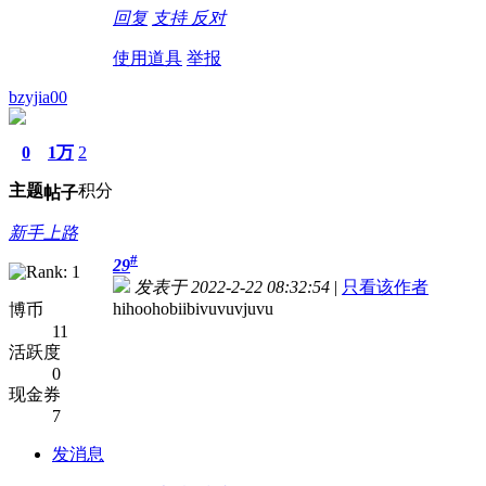
回复
支持
反对
使用道具
举报
bzyjia00
0
1万
2
主题
积分
帖子
新手上路
#
29
发表于 2022-2-22 08:32:54
|
只看该作者
hihoohobiibivuvuvjuvu
博币
11
活跃度
0
现金券
7
发消息