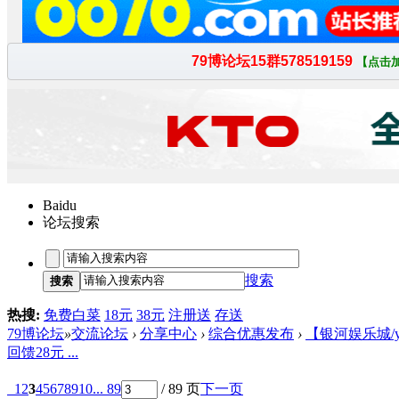
Baidu
论坛搜索
搜索
搜索
热搜:
免费白菜
18元
38元
注册送
存送
79博论坛
»
交流论坛
›
分享中心
›
综合优惠发布
›
【银河娱乐城/yh
回馈28元 ...
1
2
3
4
5
6
7
8
9
10
... 89
/ 89 页
下一页