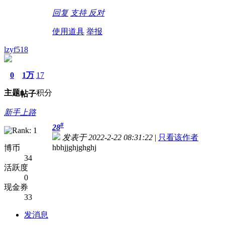
回复
支持
反对
使用道具
举报
lzyf518
0
1万
17
主题
积分
帖子
新手上路
#
28
发表于 2022-2-22 08:31:22
|
只看该作者
hbhjjghjghghj
博币
34
活跃度
0
现金券
33
发消息