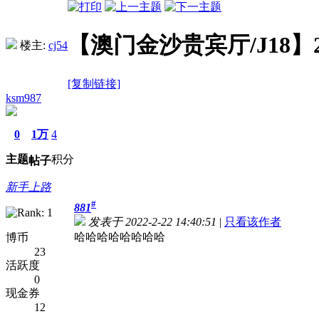
【澳门金沙贵宾厅/J18】2.
楼主:
cj54
[复制链接]
ksm987
0
1万
4
主题
积分
帖子
新手上路
#
881
发表于 2022-2-22 14:40:51
|
只看该作者
哈哈哈哈哈哈哈哈
博币
23
活跃度
0
现金券
12