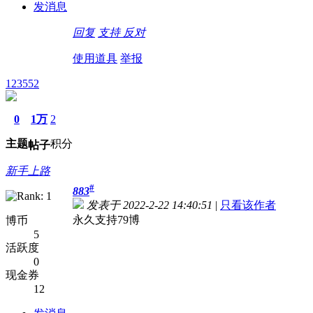
发消息
回复
支持
反对
使用道具
举报
123552
0
1万
2
主题
积分
帖子
新手上路
#
883
发表于 2022-2-22 14:40:51
|
只看该作者
永久支持79博
博币
5
活跃度
0
现金券
12