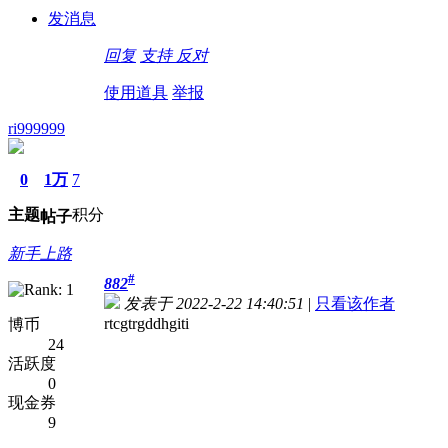
发消息
回复
支持
反对
使用道具
举报
ri999999
0
1万
7
主题
积分
帖子
新手上路
#
882
发表于 2022-2-22 14:40:51
|
只看该作者
rtcgtrgddhgiti
博币
24
活跃度
0
现金券
9