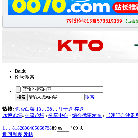
Baidu
论坛搜索
搜索
搜索
热搜:
免费白菜
18元
38元
注册送
存送
79博论坛
»
交流论坛
›
分享中心
›
综合优惠发布
›
【澳门金沙贵宾厅/J
1 ...
81
82
83
84
85
86
87
88
89
/ 89 页
返回列表
发帖