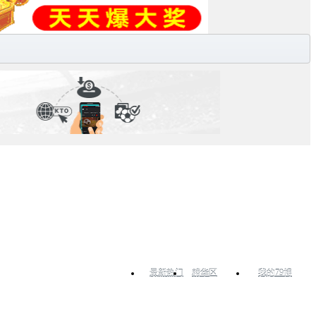
最新热门
精华区
我的79博