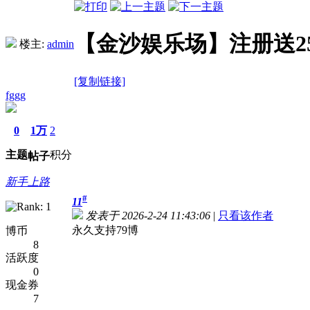
【金沙娱乐场】注册送25 
楼主:
admin
[复制链接]
fggg
0
1万
2
主题
积分
帖子
新手上路
#
11
发表于 2026-2-24 11:43:06
|
只看该作者
永久支持79博
博币
8
活跃度
0
现金券
7