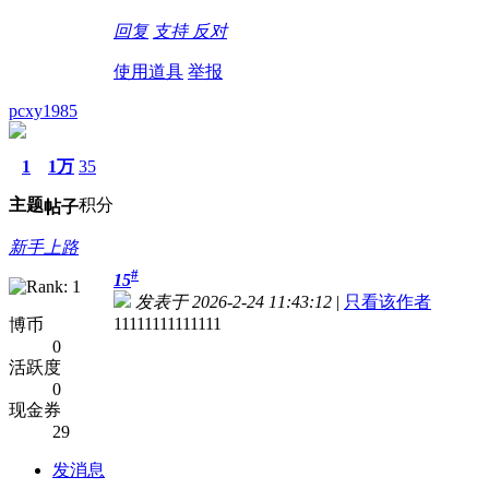
回复
支持
反对
使用道具
举报
pcxy1985
1
1万
35
主题
积分
帖子
新手上路
#
15
发表于 2026-2-24 11:43:12
|
只看该作者
11111111111111
博币
0
活跃度
0
现金券
29
发消息