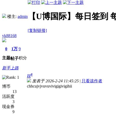
【U博国际】每日签到 
楼主:
admin
[复制链接]
yk88168
0
1万
9
主题
积分
帖子
新手上路
#
11
发表于 2026-2-24 11:45:25
|
只看该作者
chhcujvjvuvuvivigigivigihii
博币
13
活跃度
3
现金券
9