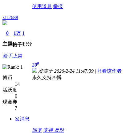
使用道具
举报
zt12688
0
1万
1
主题
积分
帖子
新手上路
#
20
发表于 2026-2-24 11:47:39
|
只看该作者
永久支持79博
博币
14
活跃度
0
现金券
7
发消息
回复
支持
反对