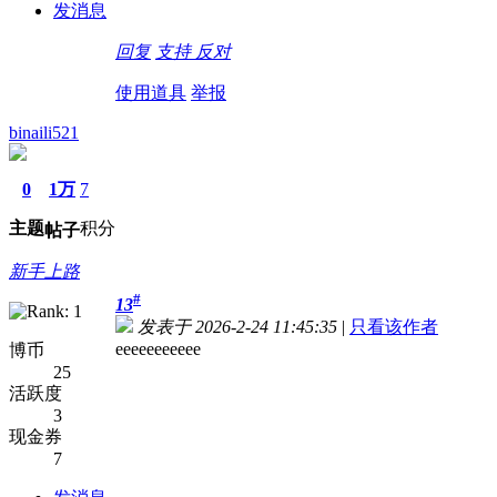
发消息
回复
支持
反对
使用道具
举报
binaili521
0
1万
7
主题
积分
帖子
新手上路
#
13
发表于 2026-2-24 11:45:35
|
只看该作者
eeeeeeeeeee
博币
25
活跃度
3
现金券
7