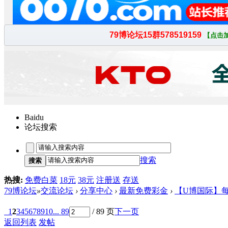
Baidu
论坛搜索
搜索
搜索
热搜:
免费白菜
18元
38元
注册送
存送
79博论坛
»
交流论坛
›
分享中心
›
最新免费彩金
›
【U博国际】每
1
2
3
4
5
6
7
8
9
10
... 89
/ 89 页
下一页
返回列表
发帖