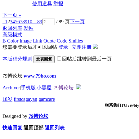
使用道具
举报
下一页 »
1
2
3
4
5
6
7
8
9
10
... 89
/ 89 页
下一页
返回列表
发帖
高级模式
B
Color
Image
Link
Quote
Code
Smilies
您需要登录后才可以回帖
登录
|
立即注册
本版积分规则
回帖后跳转到最后一页
发表回复
79博论坛
www.79bo.com
Archiver
|
手机版
|
小黑屋
|
79博论坛
18岁
firstcagayan
gamcare
联系我们TG : @biyi
Designed by
79博论坛
快速回复
返回顶部
返回列表