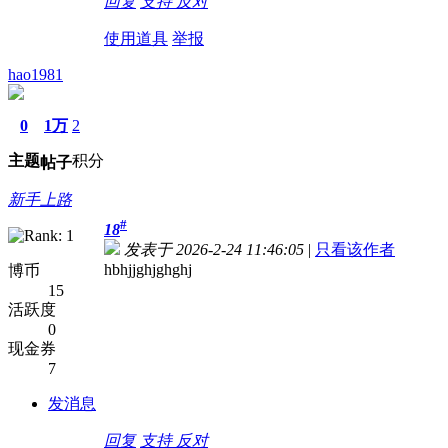
回复
支持
反对
使用道具
举报
hao1981
0
1万
2
主题
积分
帖子
新手上路
#
18
发表于 2026-2-24 11:46:05
|
只看该作者
hbhjjghjghghj
博币
15
活跃度
0
现金券
7
发消息
回复
支持
反对