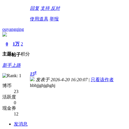
回复
支持
反对
使用道具
举报
ouyangqing
0
1万
2
主题
积分
帖子
新手上路
#
15
发表于 2026-4-20 16:20:07
|
只看该作者
hbhjjghjghghj
博币
23
活跃度
0
现金券
12
发消息