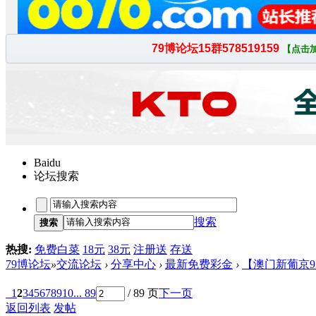
Baidu
论坛搜索
搜索
搜索
热搜:
免费白菜
18元
38元
注册送
存送
79博论坛
»
交流论坛
›
分享中心
›
最新免费彩金
›
【澳门新葡京93
1
2
3
4
5
6
7
8
9
10
... 89
/ 89 页
下一页
返回列表
发帖