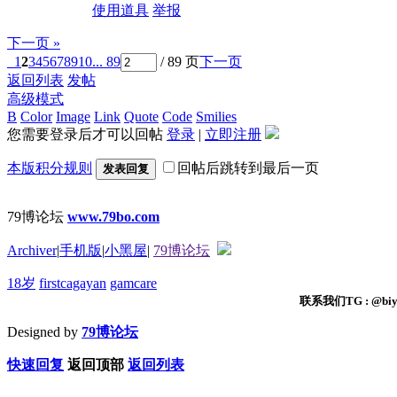
使用道具
举报
下一页 »
1
2
3
4
5
6
7
8
9
10
... 89
/ 89 页
下一页
返回列表
发帖
高级模式
B
Color
Image
Link
Quote
Code
Smilies
您需要登录后才可以回帖
登录
|
立即注册
本版积分规则
回帖后跳转到最后一页
发表回复
79博论坛
www.79bo.com
Archiver
|
手机版
|
小黑屋
|
79博论坛
18岁
firstcagayan
gamcare
联系我们TG : @biyi
Designed by
79博论坛
快速回复
返回顶部
返回列表