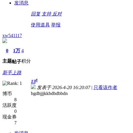
发消息
回复
支持
反对
使用道具
举报
xw541117
0
1万
4
主题
积分
帖子
新手上路
#
13
发表于 2026-4-20 16:20:07
|
只看该作者
bgdhjjjkkbdbdbbdn
博币
8
活跃度
0
现金券
7