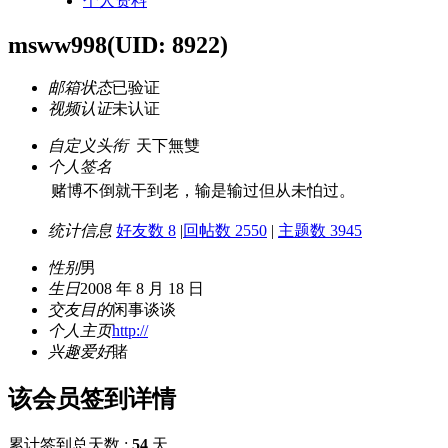
个人资料
msww998
(UID: 8922)
邮箱状态
已验证
视频认证
未认证
自定义头衔
天下無雙
个人签名
赌博不倒就干到老，输是输过但从未怕过。
统计信息
好友数 8
|
回帖数 2550
|
主题数 3945
性别
男
生日
2008 年 8 月 18 日
交友目的
闲事谈谈
个人主页
http://
兴趣爱好
賭
该会员签到详情
累计签到总天数 :
54
天