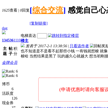
[
综合交流
]
感觉自己心
1625
查看
|
0
回复
[复制链接]
dag
电梯直达
134
536
1110
楼主
发表于 2017-2-1 13:38:56
|
只看该作者
主
帖
积
也不知道是不是看不起那些小钱 一有钱就想梭 就像
题
子
分
梭哈 当然结果是黑了 玩的越久心就越大 想当初刚
金牌会员
博币
6
(申请优惠时请向客服说明是
活跃度
126
现金券
37