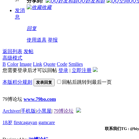
分享到:
QQ好友和群
QQ
收藏
发消
息
回复
使用道具
举报
返回列表
发帖
高级模式
B
Color
Image
Link
Quote
Code
Smilies
您需要登录后才可以回帖
登录
|
立即注册
本版积分规则
回帖后跳转到最后一页
发表回复
79博论坛
www.79bo.com
Archiver
|
手机版
|
小黑屋
|
79博论坛
18岁
firstcagayan
gamcare
联系我们TG : @biyi