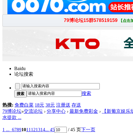
Baidu
论坛搜索
搜索
搜索
热搜:
免费白菜
18元
38元
注册送
存送
79博论坛
»
交流论坛
›
分享中心
›
最新免费彩金
›
【新葡京娱乐场】
水提款 ...
1 ...
6
7
8
9
10
11
12
13
14
... 45
/ 45 页
下一页