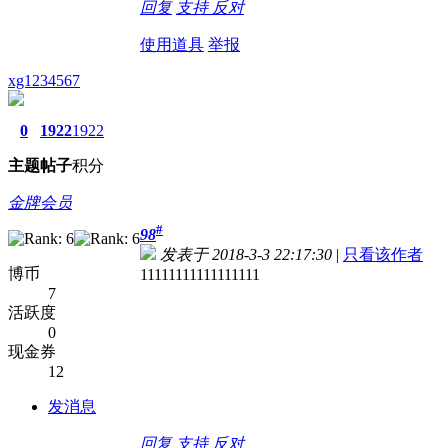
回复
支持
反对
使用道具
举报
xg1234567
0
1922
1922
主题
帖子
积分
金牌会员
#
98
发表于 2018-3-3 22:17:30
|
只看该作者
博币
11111111111111111
7
活跃度
0
现金券
12
发消息
回复
支持
反对