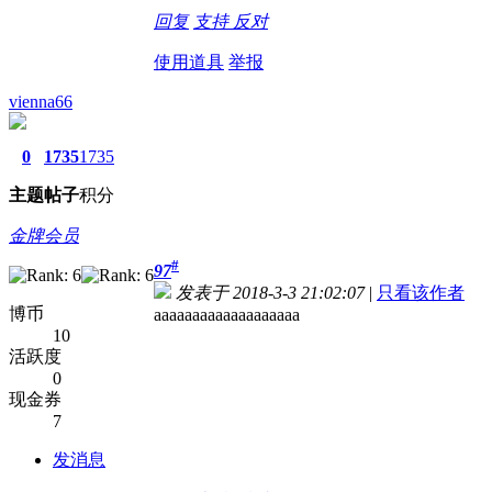
回复
支持
反对
使用道具
举报
vienna66
0
1735
1735
主题
帖子
积分
金牌会员
#
97
发表于 2018-3-3 21:02:07
|
只看该作者
博币
aaaaaaaaaaaaaaaaaaa
10
活跃度
0
现金券
7
发消息