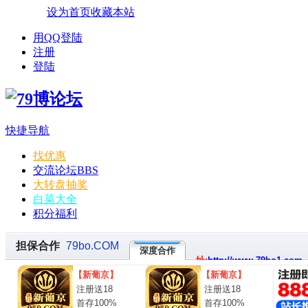
设为首页
收藏本站
用QQ登陆
注册
登陆
快捷导航
找优惠
交流论坛
BBS
大转盘抽奖
白菜大全
积分福利