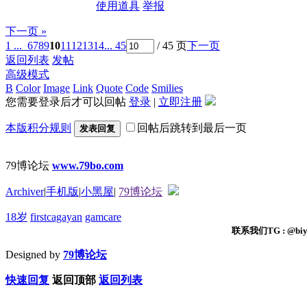
使用道具
举报
下一页 »
1 ...
6
7
8
9
10
11
12
13
14
... 45
/ 45 页
下一页
返回列表
发帖
高级模式
B
Color
Image
Link
Quote
Code
Smilies
您需要登录后才可以回帖
登录
|
立即注册
本版积分规则
回帖后跳转到最后一页
发表回复
79博论坛
www.79bo.com
Archiver
|
手机版
|
小黑屋
|
79博论坛
18岁
firstcagayan
gamcare
联系我们TG : @biyi
Designed by
79博论坛
快速回复
返回顶部
返回列表