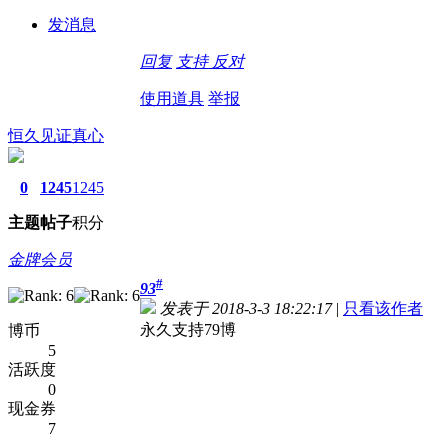
发消息
回复
支持
反对
使用道具
举报
恒久见证真心
0
1245
1245
主题
帖子
积分
金牌会员
#
93
发表于 2018-3-3 18:22:17
|
只看该作者
永久支持79博
博币
5
活跃度
0
现金券
7