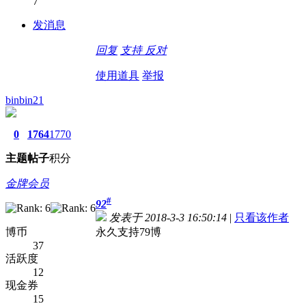
7
发消息
回复
支持
反对
使用道具
举报
binbin21
0
1764
1770
主题
帖子
积分
金牌会员
#
92
发表于 2018-3-3 16:50:14
|
只看该作者
博币
永久支持79博
37
活跃度
12
现金券
15