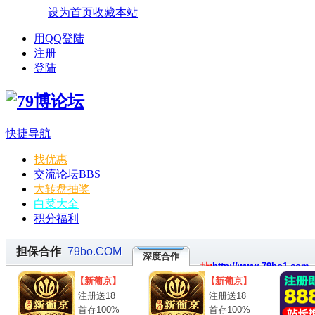
设为首页
收藏本站
用QQ登陆
注册
登陆
快捷导航
找优惠
交流论坛
BBS
大转盘抽奖
白菜大全
积分福利