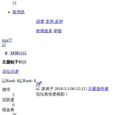
12
发消息
回复
支持
反对
使用道具
举报
jsza77
0
3159
3161
主题
帖子
积分
论坛元老
#
74
发表于 2018-3-3 06:15:12
|
只看该作者
博币
论坛有你更精彩！
5
活跃度
6
现金券
36