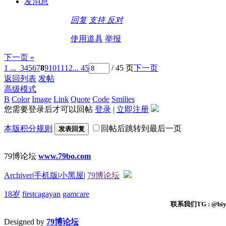
发消息
回复
支持
反对
使用道具
举报
下一页 »
1 ...
3
4
5
6
7
8
9
10
11
12
... 45
/ 45 页
下一页
返回列表
发帖
高级模式
B
Color
Image
Link
Quote
Code
Smilies
您需要登录后才可以回帖
登录
|
立即注册
本版积分规则
回帖后跳转到最后一页
发表回复
79博论坛
www.79bo.com
Archiver
|
手机版
|
小黑屋
|
79博论坛
18岁
firstcagayan
gamcare
联系我们TG : @biyi
Designed by
79博论坛