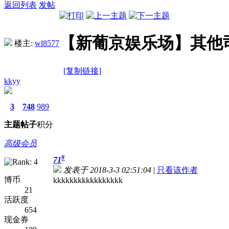
返回列表
发帖
【新葡京娱乐场】其他司存
楼主:
wl8577
[复制链接]
kkyy
3
748
989
主题
帖子
积分
高级会员
#
71
发表于 2018-3-3 02:51:04
|
只看该作者
博币
kkkkkkkkkkkkkkkkk
21
活跃度
654
现金券