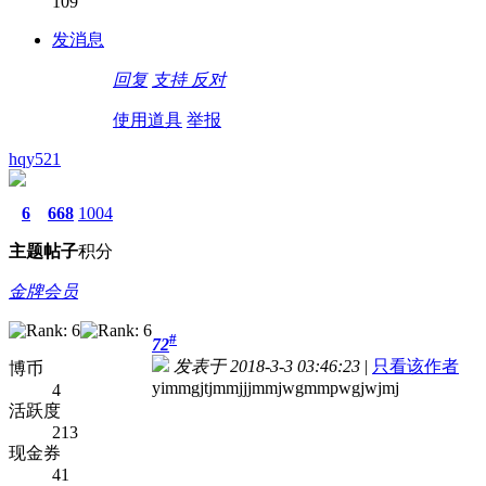
109
发消息
回复
支持
反对
使用道具
举报
hqy521
6
668
1004
主题
帖子
积分
金牌会员
#
72
发表于 2018-3-3 03:46:23
|
只看该作者
博币
yimmgjtjmmjjjmmjwgmmpwgjwjmj
4
活跃度
213
现金券
41