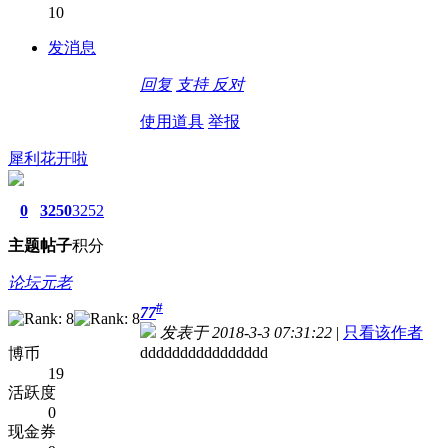
10
发消息
回复
支持
反对
使用道具
举报
犀利花开啦
0
3250
3252
主题
帖子
积分
论坛元老
#
77
发表于 2018-3-3 07:31:22
|
只看该作者
dddddddddddddddd
博币
19
活跃度
0
现金券