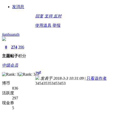
发消息
回复
支持
反对
使用道具
举报
jianhuanzh
0
274
396
主题
帖子
积分
中级会员
#
79
发表于 2018-3-3 10:31:09
|
只看该作者
博币
345435353453453
836
活跃度
297
现金券
5