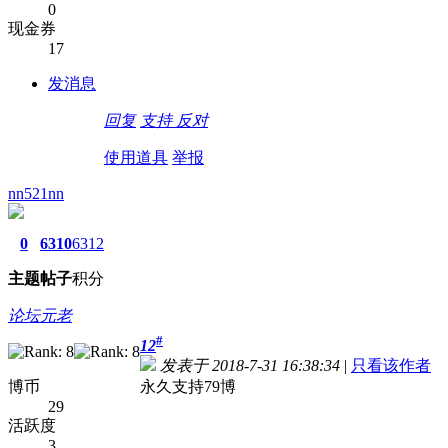
0
现金券
17
发消息
回复
支持
反对
使用道具
举报
nn521nn
0
6310
6312
主题
帖子
积分
论坛元老
#
12
发表于 2018-7-31 16:38:34
|
只看该作者
博币
永久支持79博
29
活跃度
3