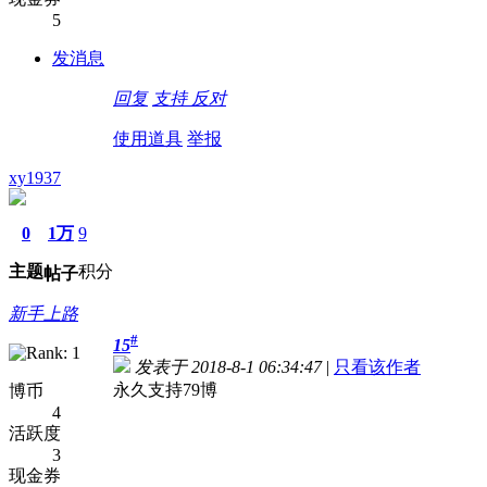
5
发消息
回复
支持
反对
使用道具
举报
xy1937
0
1万
9
主题
积分
帖子
新手上路
#
15
发表于 2018-8-1 06:34:47
|
只看该作者
永久支持79博
博币
4
活跃度
3
现金券