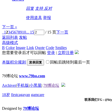
回复
支持
反对
使用道具
举报
下一页 »
1
2
3
4
5
6
7
8
9
10
... 15
/ 15 页
下一页
返回列表
发帖
高级模式
B
Color
Image
Link
Quote
Code
Smilies
您需要登录后才可以回帖
登录
|
立即注册
本版积分规则
回帖后跳转到最后一页
发表回复
79博论坛
www.79bo.com
Archiver
|
手机版
|
小黑屋
|
79博论坛
18岁
firstcagayan
gamcare
联系我们TG : @biyi
Designed by
79博论坛