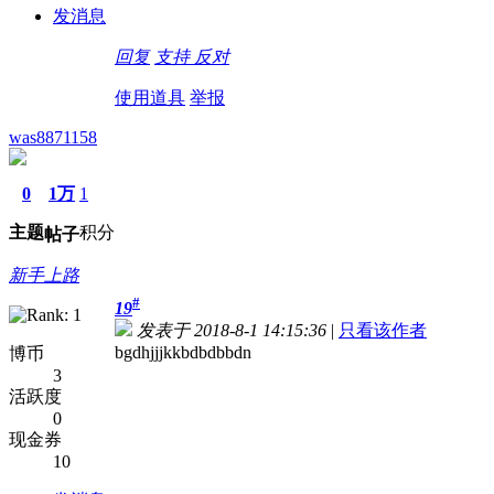
发消息
回复
支持
反对
使用道具
举报
was8871158
0
1万
1
主题
积分
帖子
新手上路
#
19
发表于 2018-8-1 14:15:36
|
只看该作者
bgdhjjjkkbdbdbbdn
博币
3
活跃度
0
现金券
10