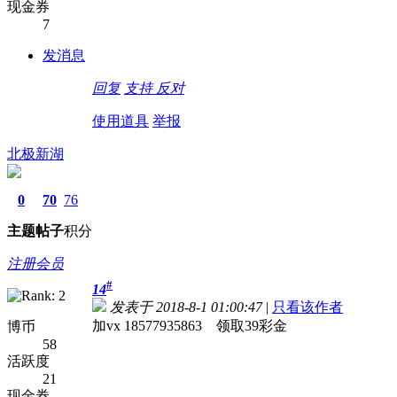
现金券
7
发消息
回复
支持
反对
使用道具
举报
北极新湖
0
70
76
主题
帖子
积分
注册会员
#
14
发表于 2018-8-1 01:00:47
|
只看该作者
加vx 18577935863 领取39彩金
博币
58
活跃度
21
现金券