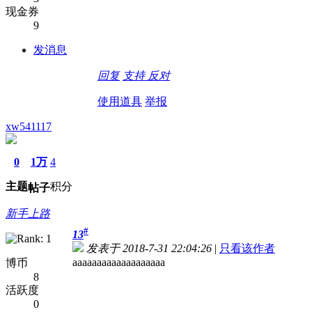
现金券
9
发消息
回复
支持
反对
使用道具
举报
xw541117
0
1万
4
主题
积分
帖子
新手上路
#
13
发表于 2018-7-31 22:04:26
|
只看该作者
aaaaaaaaaaaaaaaaaaa
博币
8
活跃度
0