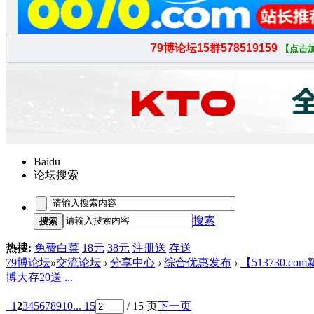
Baidu
论坛搜索
搜索
搜索
热搜:
免费白菜
18元
38元
注册送
存送
79博论坛
»
交流论坛
›
分享中心
›
综合优惠发布
›
【513730.
博大存20送 ...
1
2
3
4
5
6
7
8
9
10
... 15
/ 15 页
下一页