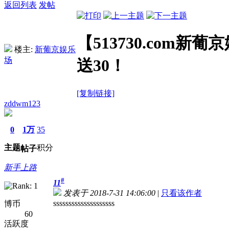
返回列表
发帖
【513730.com新
楼主:
新葡京娱乐
场
送30！
[复制链接]
zddwm123
0
1万
35
主题
积分
帖子
新手上路
#
11
发表于 2018-7-31 14:06:00
|
只看该作者
ssssssssssssssssssss
博币
60
活跃度