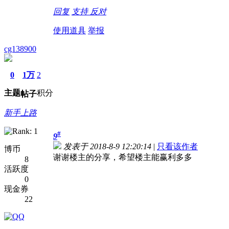
回复
支持
反对
使用道具
举报
cg138900
0
1万
2
主题
积分
帖子
新手上路
#
9
发表于 2018-8-9 12:20:14
|
只看该作者
博币
谢谢楼主的分享，希望楼主能赢利多多
8
活跃度
0
现金券
22