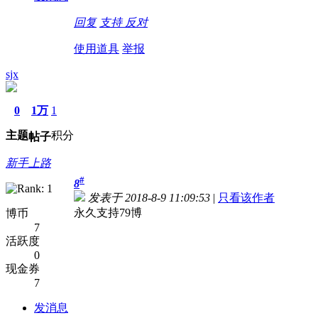
回复
支持
反对
使用道具
举报
sjx
0
1万
1
主题
积分
帖子
新手上路
#
8
发表于 2018-8-9 11:09:53
|
只看该作者
永久支持79博
博币
7
活跃度
0
现金券
7
发消息