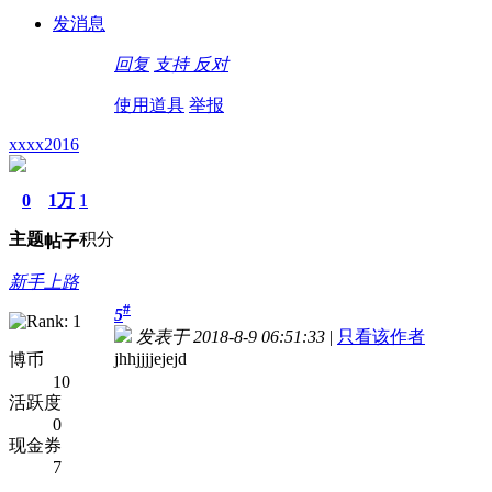
发消息
回复
支持
反对
使用道具
举报
xxxx2016
0
1万
1
主题
积分
帖子
新手上路
#
5
发表于 2018-8-9 06:51:33
|
只看该作者
jhhjjjjejejd
博币
10
活跃度
0
现金券
7