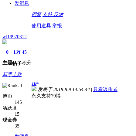
发消息
回复
支持
反对
使用道具
举报
wl19970312
0
1万
45
主题
积分
帖子
新手上路
#
10
发表于 2018-8-9 14:54:44
|
只看该作者
永久支持79博
博币
145
活跃度
15
现金券
35