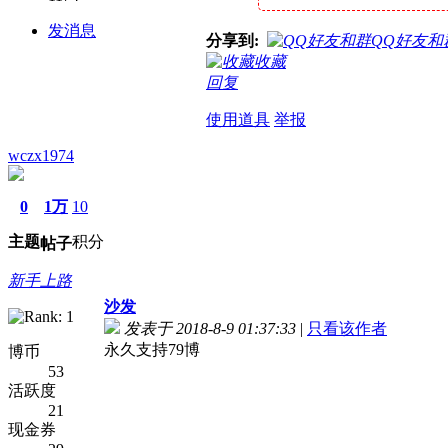
发消息
分享到:
QQ好友和
收藏
回复
使用道具
举报
wczx1974
0
1万
10
主题
积分
帖子
新手上路
沙发
发表于 2018-8-9 01:37:33
|
只看该作者
永久支持79博
博币
53
活跃度
21
现金券