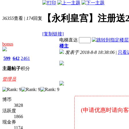
【永利皇宫】注册送2
36355
查看
|
174
回复
[复制链接]
电梯直达
bonus
楼主
发表于 2018-8-8 18:38:06
|
只看
599
642
2461
主题
帖子
积分
管理员
博币
3828
(申请优惠时请向客服说
活跃度
1866
现金券
1174