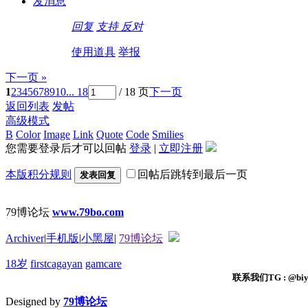
发消息
回复
支持
反对
使用道具
举报
下一页 »
1
2
3
4
5
6
7
8
9
10
... 18
/ 18 页
下一页
返回列表
发帖
高级模式
B
Color
Image
Link
Quote
Code
Smilies
您需要登录后才可以回帖
登录
|
立即注册
本版积分规则
回帖后跳转到最后一页
发表回复
79博论坛
www.79bo.com
Archiver
|
手机版
|
小黑屋
|
79博论坛
18岁
firstcagayan
gamcare
联系我们TG : @biyi
Designed by
79博论坛