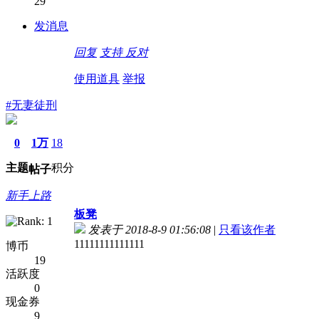
29
发消息
回复
支持
反对
使用道具
举报
#无妻徒刑
0
1万
18
主题
积分
帖子
新手上路
板凳
发表于 2018-8-9 01:56:08
|
只看该作者
11111111111111
博币
19
活跃度
0
现金券
9