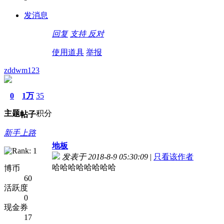
发消息
回复
支持
反对
使用道具
举报
zddwm123
0
1万
35
主题
积分
帖子
新手上路
地板
发表于 2018-8-9 05:30:09
|
只看该作者
哈哈哈哈哈哈哈哈
博币
60
活跃度
0
现金券
17