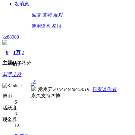
发消息
回复
支持
反对
使用道具
举报
kz88988
0
1万
2
主题
积分
帖子
新手上路
#
6
发表于 2018-8-9 08:58:19
|
只看该作者
永久支持79博
博币
6
活跃度
3
现金券
12