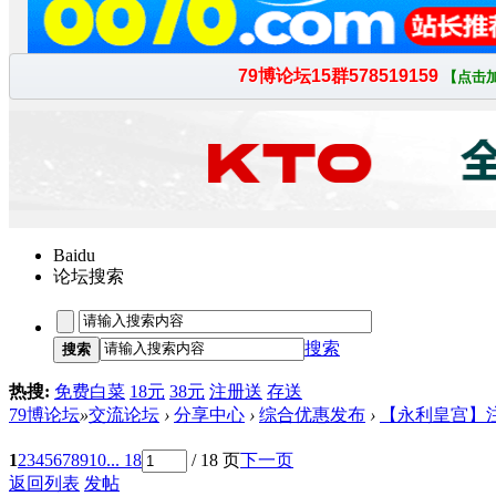
Baidu
论坛搜索
搜索
搜索
热搜:
免费白菜
18元
38元
注册送
存送
79博论坛
»
交流论坛
›
分享中心
›
综合优惠发布
›
【永利皇宫】注册
1
2
3
4
5
6
7
8
9
10
... 18
/ 18 页
下一页
返回列表
发帖