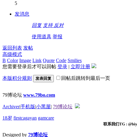
5
发消息
回复
支持
反对
使用道具
举报
返回列表
发帖
高级模式
B
Color
Image
Link
Quote
Code
Smilies
您需要登录后才可以回帖
登录
|
立即注册
本版积分规则
回帖后跳转到最后一页
发表回复
79博论坛
www.79bo.com
Archiver
|
手机版
|
小黑屋
|
79博论坛
18岁
firstcagayan
gamcare
联系我们TG : @biyi
Designed by
79博论坛