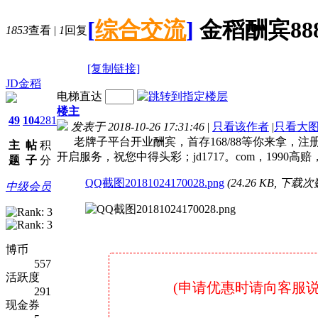
[
综合交流
]
金稻酬宾88
1853
查看
|
1
回复
[复制链接]
JD金稻
电梯直达
楼主
49
104
281
发表于 2018-10-26 17:31:46
|
只看该作者
|
只看大
老牌子平台开业酬宾，首存168/88等你来拿，
主
帖
积
开启服务，祝您中得头彩；jd1717。com，199
题
子
分
QQ截图20181024170028.png
(24.26 KB, 下载次数
中级会员
博币
557
活跃度
(申请优惠时请向客服说明是
291
现金券