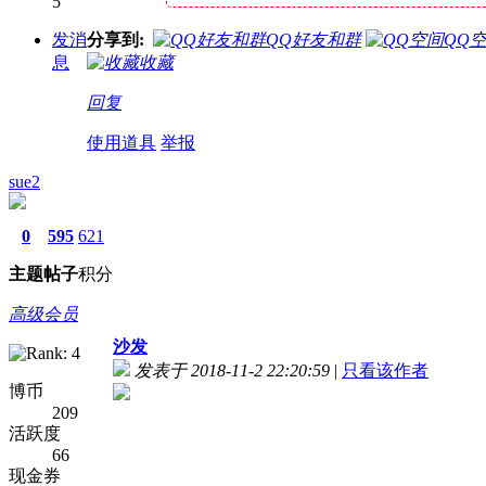
5
发消
分享到:
QQ好友和群
QQ
息
收藏
回复
使用道具
举报
sue2
0
595
621
主题
帖子
积分
高级会员
沙发
发表于 2018-11-2 22:20:59
|
只看该作者
博币
209
活跃度
66
现金券