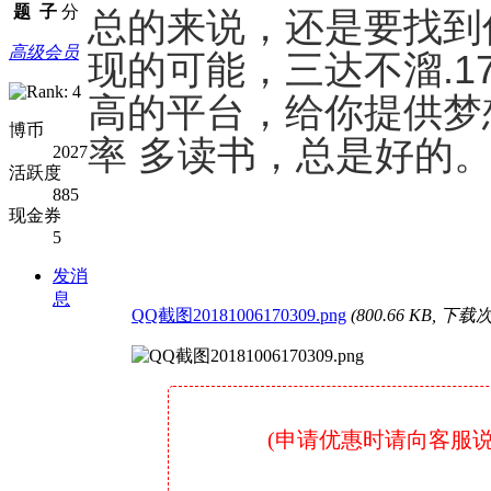
题
子
分
总的来说，还是要找到
高级会员
现的可能，三达不溜.17
高的平台，给你提供梦
博币
率 多读书，总是好的
2027
活跃度
885
现金券
5
发消
息
QQ截图20181006170309.png
(800.66 KB, 下载次
(申请优惠时请向客服说明是