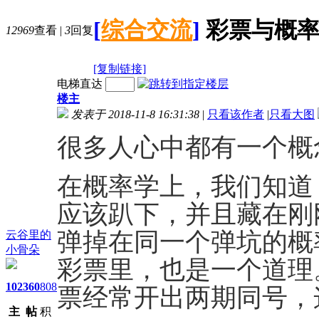
[
综合交流
]
彩票与概
12969
查看
|
3
回复
[复制链接]
电梯直达
楼主
发表于 2018-11-8 16:31:38
|
只看该作者
|
只看大图
很多人心中都有一个概
在概率学上，我们知道
应该趴下，并且藏在刚
弹掉在同一个弹坑的概
云谷里的
小骨朵
彩票里，也是一个道理
102
360
808
票经常开出两期同号，
主
帖
积