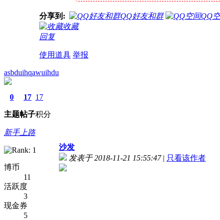
分享到:
QQ好友和群
QQ
收藏
回复
使用道具
举报
asbduihqawuihdu
0
17
17
主题
帖子
积分
新手上路
沙发
发表于 2018-11-21 15:55:47
|
只看该作者
博币
11
活跃度
3
现金券
5