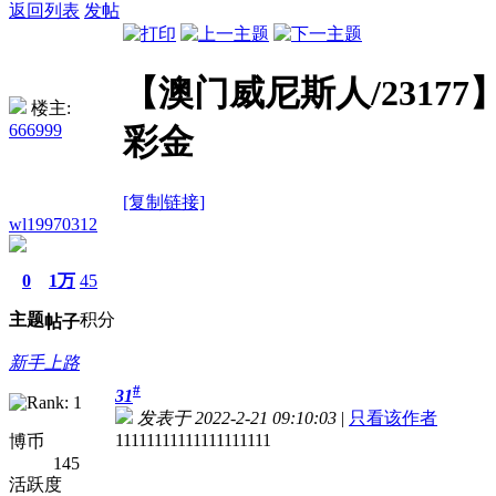
返回列表
发帖
【澳门威尼斯人/23177】1
楼主:
666999
彩金
[复制链接]
wl19970312
0
1万
45
主题
积分
帖子
新手上路
#
31
发表于 2022-2-21 09:10:03
|
只看该作者
11111111111111111111
博币
145
活跃度