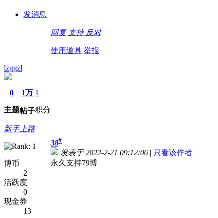
发消息
回复
支持
反对
使用道具
举报
lzggzl
0
1万
1
主题
积分
帖子
新手上路
#
38
发表于 2022-2-21 09:12:06
|
只看该作者
永久支持79博
博币
2
活跃度
0
现金券
13