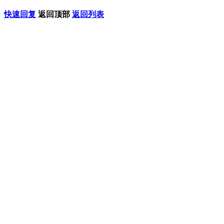
快速回复
返回顶部
返回列表