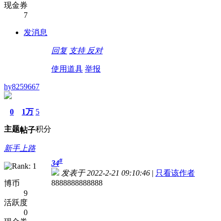
现金券
7
发消息
回复
支持
反对
使用道具
举报
hy8259667
0
1万
5
主题
积分
帖子
新手上路
#
34
发表于 2022-2-21 09:10:46
|
只看该作者
8888888888888
博币
9
活跃度
0