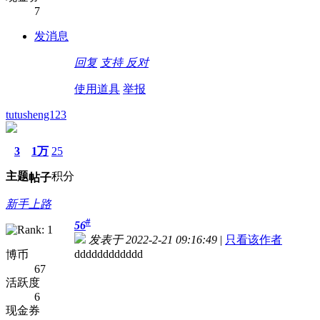
7
发消息
回复
支持
反对
使用道具
举报
tutusheng123
3
1万
25
主题
积分
帖子
新手上路
#
56
发表于 2022-2-21 09:16:49
|
只看该作者
dddddddddddd
博币
67
活跃度
6
现金券