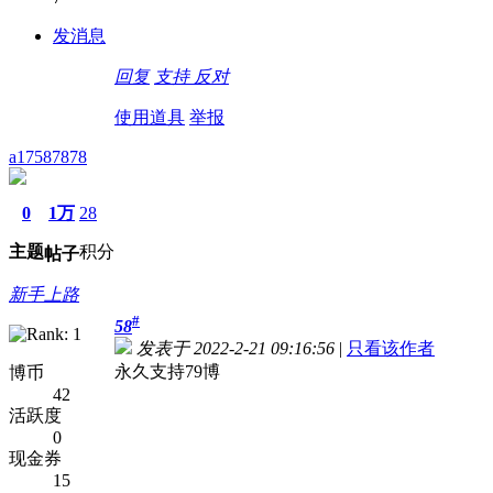
发消息
回复
支持
反对
使用道具
举报
a17587878
0
1万
28
主题
积分
帖子
新手上路
#
58
发表于 2022-2-21 09:16:56
|
只看该作者
永久支持79博
博币
42
活跃度
0
现金券
15