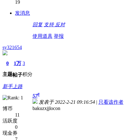
19
发消息
回复
支持
反对
使用道具
举报
sy321654
0
1万
3
主题
积分
帖子
新手上路
#
57
发表于 2022-2-21 09:16:54
|
只看该作者
bakuzxjjlocon
博币
11
活跃度
0
现金券
7