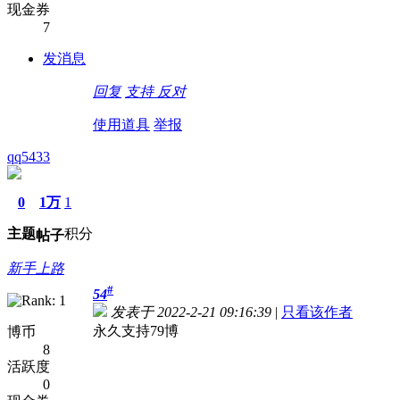
现金券
7
发消息
回复
支持
反对
使用道具
举报
qq5433
0
1万
1
主题
积分
帖子
新手上路
#
54
发表于 2022-2-21 09:16:39
|
只看该作者
永久支持79博
博币
8
活跃度
0