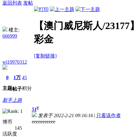
返回列表
发帖
【澳门威尼斯人/23177】1
楼主:
666999
彩金
[复制链接]
wl19970312
0
1万
45
主题
积分
帖子
新手上路
#
51
发表于 2022-2-21 09:16:16
|
只看该作者
eeeeeeeeeee
博币
145
活跃度