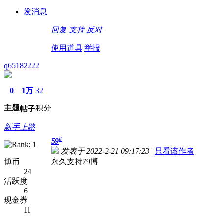
发消息
回复
支持
反对
使用道具
举报
q65182222
0
1万
32
主题
积分
帖子
新手上路
#
59
发表于 2022-2-21 09:17:23
|
只看该作者
永久支持79博
博币
24
活跃度
6
现金券
11