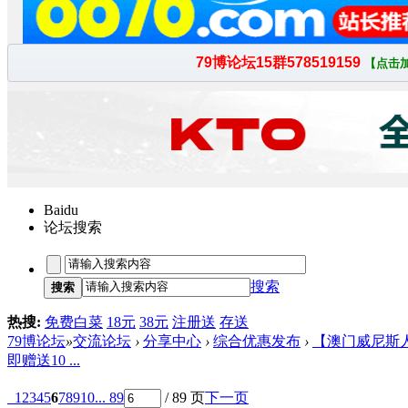
Baidu
论坛搜索
搜索
搜索
热搜:
免费白菜
18元
38元
注册送
存送
79博论坛
»
交流论坛
›
分享中心
›
综合优惠发布
›
【澳门威尼斯人/23
即赠送10 ...
1
2
3
4
5
6
7
8
9
10
... 89
/ 89 页
下一页