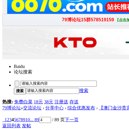
Baidu
论坛搜索
搜索
搜索
热搜:
免费白菜
18元
38元
注册送
存送
79博论坛
»
交流论坛
›
分享中心
›
综合优惠发布
›
【澳门金沙贵宾厅/J
1
2
3
4
5
6
7
8
9
10
... 89
/ 89 页
下一页
返回列表
发帖