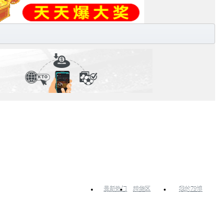
最新热门
精华区
我的79博