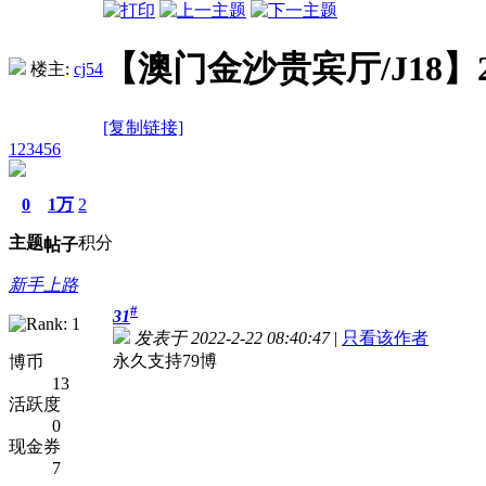
【澳门金沙贵宾厅/J18】2.
楼主:
cj54
[复制链接]
123456
0
1万
2
主题
积分
帖子
新手上路
#
31
发表于 2022-2-22 08:40:47
|
只看该作者
永久支持79博
博币
13
活跃度
0
现金券
7