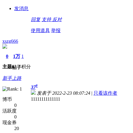
发消息
回复
支持
反对
使用道具
举报
xszg666
0
1万
1
主题
积分
帖子
新手上路
#
37
发表于 2022-2-23 08:07:24
|
只看该作者
11111111111111
博币
0
活跃度
0
现金券
20