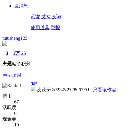
发消息
回复
支持
反对
使用道具
举报
tutusheng123
3
1万
25
主题
积分
帖子
新手上路
#
38
发表于 2022-2-23 08:07:31
|
只看该作者
................
博币
67
活跃度
6
现金券
19