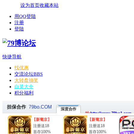
设为首页
收藏本站
用QQ登陆
注册
登陆
快捷导航
找优惠
交流论坛
BBS
大转盘抽奖
白菜大全
积分福利