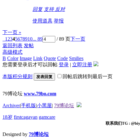
回复
支持
反对
使用道具
举报
下一页 »
1
2
3
4
5
6
7
8
9
10
... 89
/ 89 页
下一页
返回列表
发帖
高级模式
B
Color
Image
Link
Quote
Code
Smilies
您需要登录后才可以回帖
登录
|
立即注册
本版积分规则
回帖后跳转到最后一页
发表回复
79博论坛
www.79bo.com
Archiver
|
手机版
|
小黑屋
|
79博论坛
18岁
firstcagayan
gamcare
联系我们TG : @biyi
Designed by
79博论坛