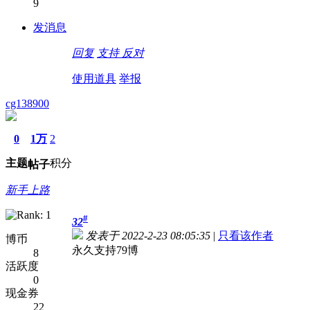
9
发消息
回复
支持
反对
使用道具
举报
cg138900
0
1万
2
主题
积分
帖子
新手上路
#
32
发表于 2022-2-23 08:05:35
|
只看该作者
博币
永久支持79博
8
活跃度
0
现金券
22