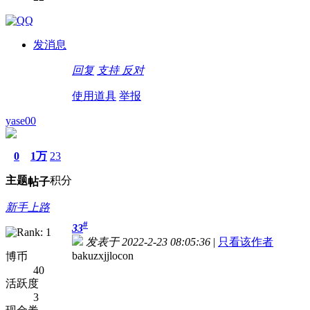
发消息
回复
支持
反对
使用道具
举报
yase00
0
1万
23
主题
积分
帖子
新手上路
#
33
发表于 2022-2-23 08:05:36
|
只看该作者
bakuzxjjlocon
博币
40
活跃度
3