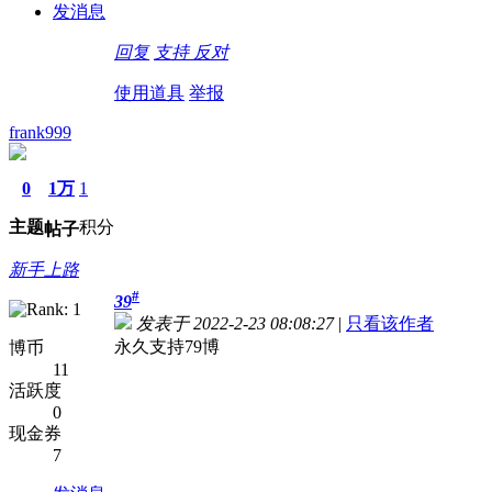
发消息
回复
支持
反对
使用道具
举报
frank999
0
1万
1
主题
积分
帖子
新手上路
#
39
发表于 2022-2-23 08:08:27
|
只看该作者
永久支持79博
博币
11
活跃度
0
现金券
7