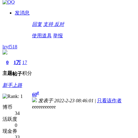
发消息
回复
支持
反对
使用道具
举报
lzyf518
0
1万
17
主题
积分
帖子
新手上路
#
60
发表于 2022-2-23 08:46:01
|
只看该作者
eeeeeeeeeee
博币
34
活跃度
0
现金券
33