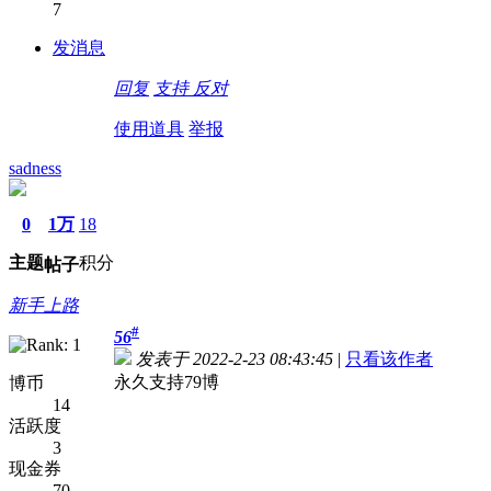
7
发消息
回复
支持
反对
使用道具
举报
sadness
0
1万
18
主题
积分
帖子
新手上路
#
56
发表于 2022-2-23 08:43:45
|
只看该作者
永久支持79博
博币
14
活跃度
3
现金券
70