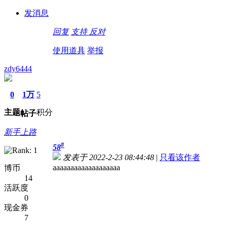
发消息
回复
支持
反对
使用道具
举报
zdy6444
0
1万
5
主题
积分
帖子
新手上路
#
58
发表于 2022-2-23 08:44:48
|
只看该作者
aaaaaaaaaaaaaaaaaaa
博币
14
活跃度
0
现金券
7