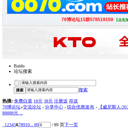
Baidu
论坛搜索
搜索
搜索
热搜:
免费白菜
18元
38元
注册送
存送
79博论坛
»
交流论坛
›
分享中心
›
综合优惠发布
›
【威尼斯人/2638
88888元 ...
1
2
3
4
5
6
7
8
9
10
... 89
/ 89 页
下一页