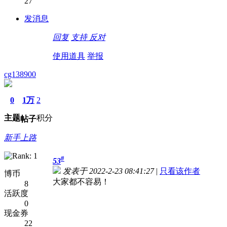
27
发消息
回复
支持
反对
使用道具
举报
cg138900
0
1万
2
主题
积分
帖子
新手上路
#
53
发表于 2022-2-23 08:41:27
|
只看该作者
博币
大家都不容易！
8
活跃度
0
现金券
22