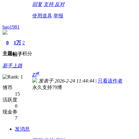
回复
支持
反对
使用道具
举报
hao1981
0
1万
2
主题
积分
帖子
新手上路
#
27
发表于 2026-2-24 11:44:44
|
只看该作者
永久支持79博
博币
15
活跃度
0
现金券
7
发消息