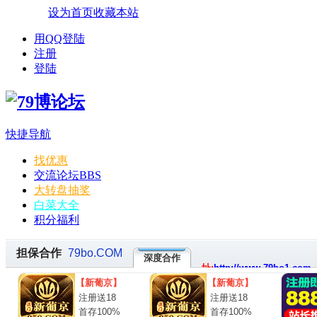
设为首页
收藏本站
用QQ登陆
注册
登陆
快捷导航
找优惠
交流论坛
BBS
大转盘抽奖
白菜大全
积分福利