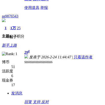
使用道具
举报
aa9876543
1
1万
25
主题
积分
帖子
新手上路
#
29
发表于 2026-2-24 11:44:47
|
只看该作者
ssssssssssssssssssss
博币
51
活跃度
6
现金券
17
发消息
回复
支持
反对