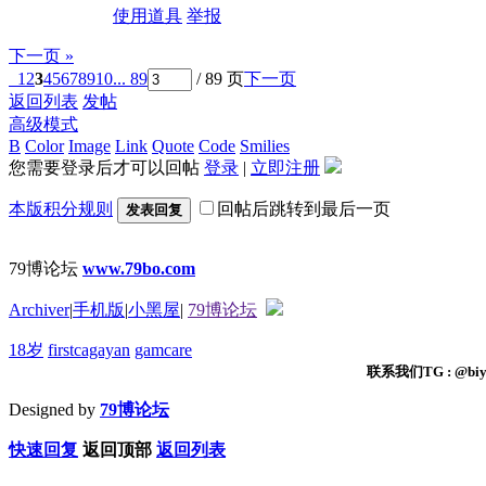
使用道具
举报
下一页 »
1
2
3
4
5
6
7
8
9
10
... 89
/ 89 页
下一页
返回列表
发帖
高级模式
B
Color
Image
Link
Quote
Code
Smilies
您需要登录后才可以回帖
登录
|
立即注册
本版积分规则
回帖后跳转到最后一页
发表回复
79博论坛
www.79bo.com
Archiver
|
手机版
|
小黑屋
|
79博论坛
18岁
firstcagayan
gamcare
联系我们TG : @biyi
Designed by
79博论坛
快速回复
返回顶部
返回列表