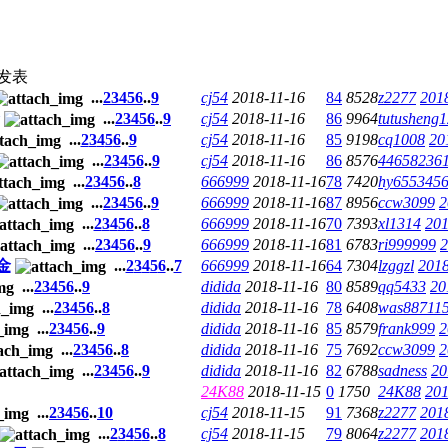
发表
...
2
3
4
5
6
..
9
cj54
2018-11-16
84
8528
z2277
201
...
2
3
4
5
6
..
9
cj54
2018-11-16
86
9964
tutusheng
...
2
3
4
5
6
..
9
cj54
2018-11-16
85
9198
cq1008
20
...
2
3
4
5
6
..
9
cj54
2018-11-16
86
8576
44658236
...
2
3
4
5
6
..
8
666999
2018-11-16
78
7420
hy655345
...
2
3
4
5
6
..
9
666999
2018-11-16
87
8956
ccw3099
2
...
2
3
4
5
6
..
8
666999
2018-11-16
70
7393
xl1314
201
...
2
3
4
5
6
..
9
666999
2018-11-16
81
6783
ri999999
2
金
...
2
3
4
5
6
..
7
666999
2018-11-16
64
7304
lzggzl
2018
...
2
3
4
5
6
..
9
didida
2018-11-16
80
8589
qq5433
20
...
2
3
4
5
6
..
8
didida
2018-11-16
78
6408
was88711
...
2
3
4
5
6
..
9
didida
2018-11-16
85
8579
frank999
2
...
2
3
4
5
6
..
8
didida
2018-11-16
75
7692
ccw3099
2
...
2
3
4
5
6
..
9
didida
2018-11-16
82
6788
sadness
20
24K88
2018-11-15
0
1750
24K88
201
...
2
3
4
5
6
..
10
cj54
2018-11-15
91
7368
z2277
201
...
2
3
4
5
6
..
8
cj54
2018-11-15
79
8064
z2277
201