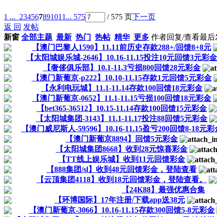
1 ...
2
3
4
5
6
7
8
9
10
11
... 575
/ 575 页
下一页
返 回
发帖
新窗
全部主题
最新
热门
热帖
精华
更多
作者
回复/查看
最后
【澳门巴黎人1590】11.11前历史存款288+/回馈8+8元
【太阳城娱乐城-2646】10.16-11.15投注10元回馈3元彩金
【奢侈俱乐部】10.1-11.3亏损800回馈28元彩金
【澳门新葡京-p222】10.10-11.15存款1元回馈5元彩金
【永利电玩城】11.1-11.14存款100回馈18元彩金
【澳门新葡京-0652】11.1-11.15亏损100回馈18元彩金
【bet365-36512】10.15-11.14存款100回馈15元彩金
【太阳城集团-3143】11.1-11.17投注88回馈5元彩金
【澳门威尼斯人-59596】10.16-11.15盈亏200回馈8-18元彩
【澳门新葡京8894】回馈5元彩金
【太阳城集团8668】收到28元惊喜彩金
【TT线上娱乐城】收到11元回馈彩金
【888集团/sl】收到48元回馈彩金，登陆查看
【云顶集团4118】收到18元回馈彩金，登陆查看。
【24K88】最强优惠合集
【环博国际】17年注册/下载app送38元
【澳门新葡京-3066】10.16-11.15存款300回馈5-8元彩金