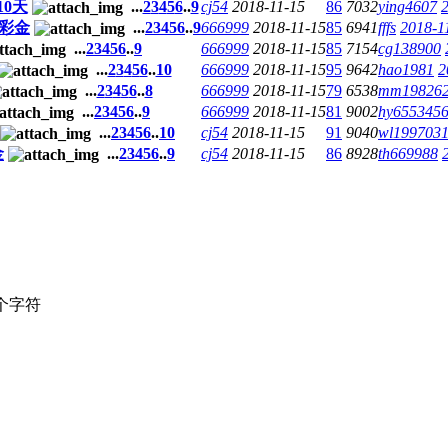
10天
...
2
3
4
5
6
..
9
cj54
2018-11-15
86
7032
ying4607
元彩金
...
2
3
4
5
6
..
9
666999
2018-11-15
85
6941
fffs
2018-1
...
2
3
4
5
6
..
9
666999
2018-11-15
85
7154
cg138900
...
2
3
4
5
6
..
10
666999
2018-11-15
95
9642
hao1981
2
...
2
3
4
5
6
..
8
666999
2018-11-15
79
6538
mm19826
...
2
3
4
5
6
..
9
666999
2018-11-15
81
9002
hy655345
...
2
3
4
5
6
..
10
cj54
2018-11-15
91
9040
wl199703
金
...
2
3
4
5
6
..
9
cj54
2018-11-15
86
8928
th669988
个字符