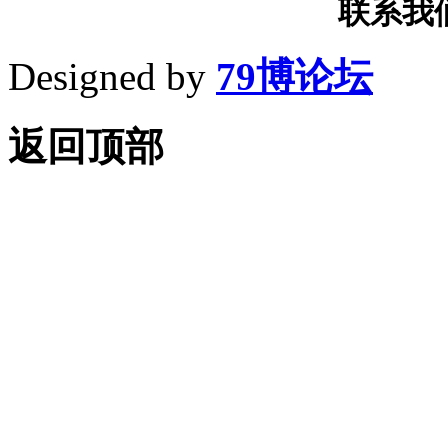
联系我们T
Designed by
79博论坛
返回顶部