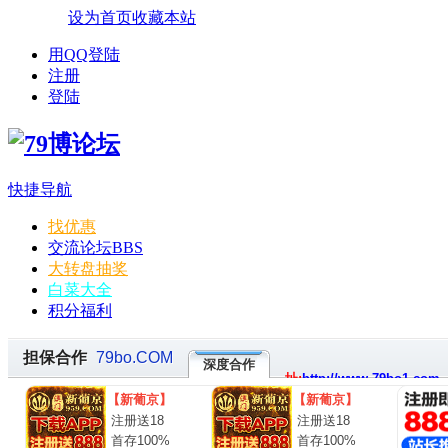
设为首页
收藏本站
用QQ登陆
注册
登陆
快捷导航
找优惠
交流论坛
BBS
大转盘抽奖
白菜大全
积分福利