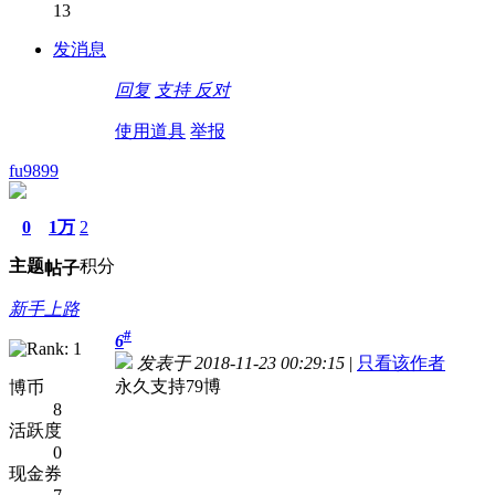
13
发消息
回复
支持
反对
使用道具
举报
fu9899
0
1万
2
主题
积分
帖子
新手上路
#
6
发表于 2018-11-23 00:29:15
|
只看该作者
永久支持79博
博币
8
活跃度
0
现金券