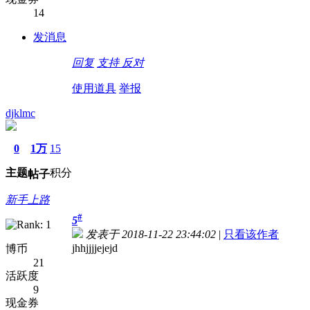
14
发消息
回复
支持
反对
使用道具
举报
djklmc
0
1万
15
主题
积分
帖子
新手上路
#
5
发表于 2018-11-22 23:44:02
|
只看该作者
jhhjjjjejejd
博币
21
活跃度
9
现金券