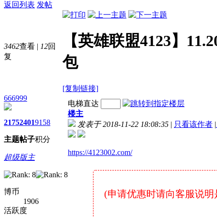
返回列表
发帖
【英雄联盟4123】11.2
3462
查看
|
12
回
复
包
[复制链接]
666999
电梯直达
楼主
2175
2401
9158
发表于 2018-11-22 18:08:35
|
只看该作者
|
主题
帖子
积分
https://4123002.com/
超级版主
博币
(申请优惠时请向客服说明是在7
1906
活跃度