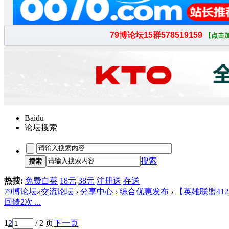
Baidu
论坛搜索
搜索
搜索
热搜:
免费白菜
18元
38元
注册送
存送
79博论坛
»
交流论坛
›
分享中心
›
综合优惠发布
›
【英雄联盟4123
回馈2次 ...
1
2
/ 2 页
下一页