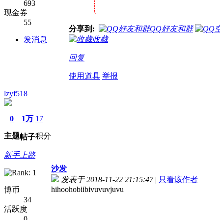
693
现金券
55
分享到:
QQ好友和群
收藏
发消息
回复
使用道具
举报
lzyf518
0
1万
17
主题
积分
帖子
新手上路
沙发
发表于 2018-11-22 21:15:47
|
只看该作者
hihoohobiibivuvuvjuvu
博币
34
活跃度
0