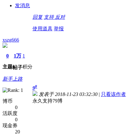
发消息
回复
支持
反对
使用道具
举报
xszg666
0
1万
1
主题
积分
帖子
新手上路
#
9
发表于 2018-11-23 03:32:30
|
只看该作者
永久支持79博
博币
0
活跃度
0
现金券
20