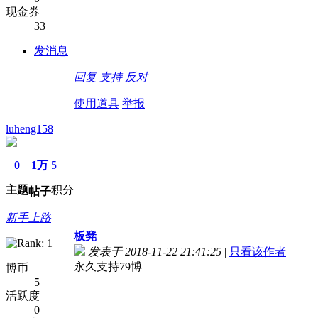
现金券
33
发消息
回复
支持
反对
使用道具
举报
luheng158
0
1万
5
主题
积分
帖子
新手上路
板凳
发表于 2018-11-22 21:41:25
|
只看该作者
永久支持79博
博币
5
活跃度
0