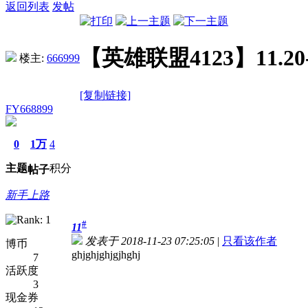
返回列表
发帖
【英雄联盟4123】11.2
楼主:
666999
[复制链接]
FY668899
0
1万
4
主题
积分
帖子
新手上路
#
11
发表于 2018-11-23 07:25:05
|
只看该作者
博币
ghjghjghjgjhghj
7
活跃度
3
现金券