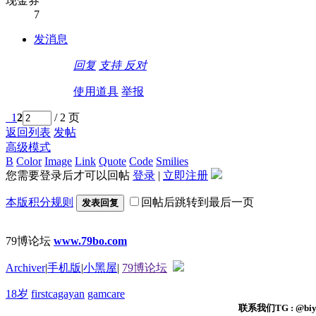
现金券
7
发消息
回复
支持
反对
使用道具
举报
1
2
/ 2 页
返回列表
发帖
高级模式
B
Color
Image
Link
Quote
Code
Smilies
您需要登录后才可以回帖
登录
|
立即注册
本版积分规则
回帖后跳转到最后一页
发表回复
79博论坛
www.79bo.com
Archiver
|
手机版
|
小黑屋
|
79博论坛
18岁
firstcagayan
gamcare
联系我们TG : @biyi