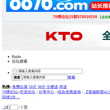
Baidu
论坛搜索
搜索
搜索
热搜:
免费白菜
18元
38元
注册送
存送
79博论坛
»
交流论坛
›
分享中心
›
综合优惠发布
›
【英雄联盟4123
回馈2次 ...
1
2
/ 2 页