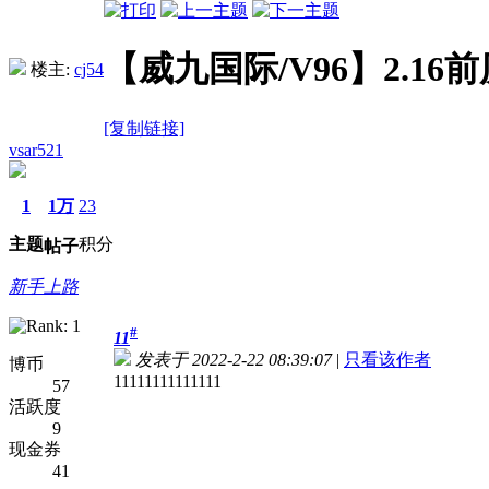
【威九国际/V96】2.1
楼主:
cj54
[复制链接]
vsar521
1
1万
23
主题
积分
帖子
新手上路
#
11
发表于 2022-2-22 08:39:07
|
只看该作者
博币
11111111111111
57
活跃度
9
现金券
41