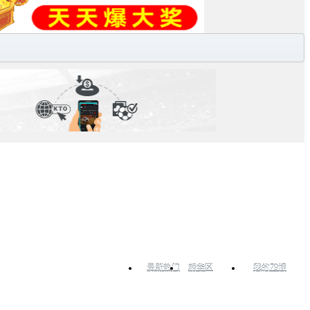
最新热门
精华区
我的79博