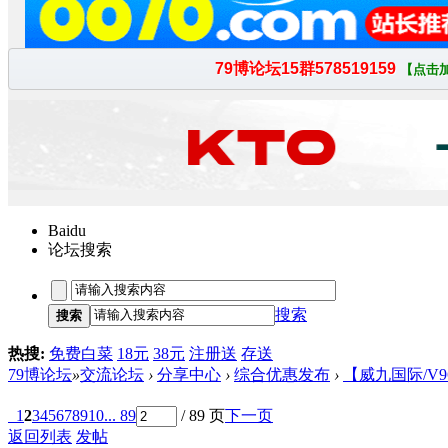
Baidu
论坛搜索
搜索
搜索
热搜:
免费白菜
18元
38元
注册送
存送
79博论坛
»
交流论坛
›
分享中心
›
综合优惠发布
›
【威九国际/V9
1
2
3
4
5
6
7
8
9
10
... 89
/ 89 页
下一页
返回列表
发帖