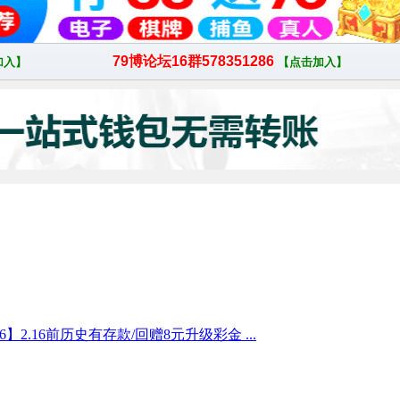
6】2.16前历史有存款/回赠8元升级彩金 ...