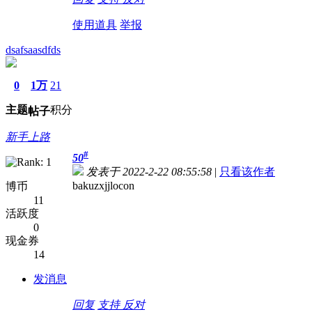
使用道具
举报
dsafsaasdfds
0
1万
21
主题
积分
帖子
新手上路
#
50
发表于 2022-2-22 08:55:58
|
只看该作者
bakuzxjjlocon
博币
11
活跃度
0
现金券
14
发消息
回复
支持
反对