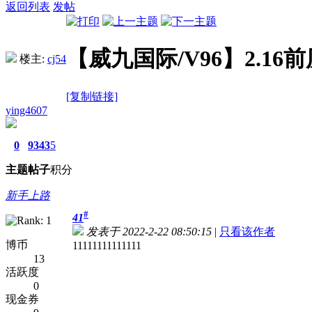
返回列表
发帖
【威九国际/V96】2.1
楼主:
cj54
[复制链接]
ying4607
0
9343
5
主题
帖子
积分
新手上路
#
41
发表于 2022-2-22 08:50:15
|
只看该作者
博币
11111111111111
13
活跃度
0
现金券