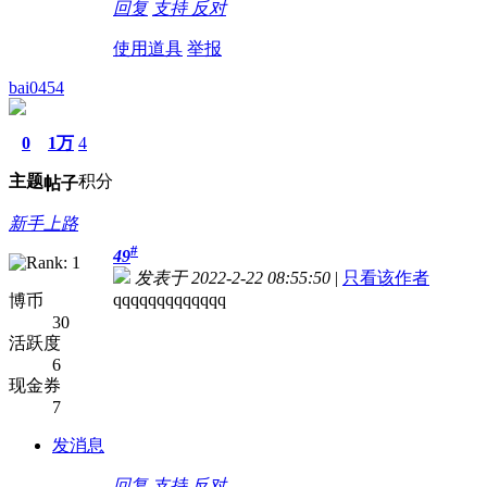
回复
支持
反对
使用道具
举报
bai0454
0
1万
4
主题
积分
帖子
新手上路
#
49
发表于 2022-2-22 08:55:50
|
只看该作者
qqqqqqqqqqqqq
博币
30
活跃度
6
现金券
7
发消息
回复
支持
反对