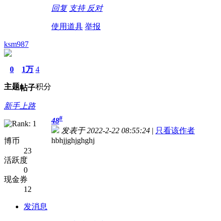
回复
支持
反对
使用道具
举报
ksm987
0
1万
4
主题
积分
帖子
新手上路
#
48
发表于 2022-2-22 08:55:24
|
只看该作者
hbhjjghjghghj
博币
23
活跃度
0
现金券
12
发消息