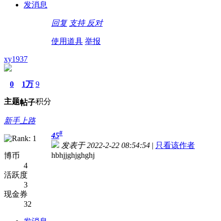
发消息
回复
支持
反对
使用道具
举报
xy1937
0
1万
9
主题
积分
帖子
新手上路
#
45
发表于 2022-2-22 08:54:54
|
只看该作者
hbhjjghjghghj
博币
4
活跃度
3
现金券
32