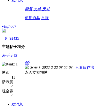
发消息
回复
支持
反对
使用道具
举报
ying4607
0
9343
5
主题
帖子
积分
新手上路
#
46
发表于 2022-2-22 08:55:03
|
只看该作者
博币
永久支持79博
13
活跃度
0
现金券
9
发消息