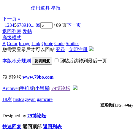
使用道具
举报
下一页 »
1
2
3
4
5
6
7
8
9
10
... 89
/ 89 页
下一页
返回列表
发帖
高级模式
B
Color
Image
Link
Quote
Code
Smilies
您需要登录后才可以回帖
登录
|
立即注册
本版积分规则
回帖后跳转到最后一页
发表回复
79博论坛
www.79bo.com
Archiver
|
手机版
|
小黑屋
|
79博论坛
18岁
firstcagayan
gamcare
联系我们TG : @biyi
Designed by
79博论坛
快速回复
返回顶部
返回列表