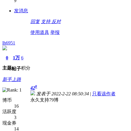
9
发消息
回复
支持
反对
使用道具
举报
lh6951
0
1万
6
主题
积分
帖子
新手上路
#
42
发表于 2022-2-22 08:50:34
|
只看该作者
永久支持79博
博币
16
活跃度
3
现金券
14