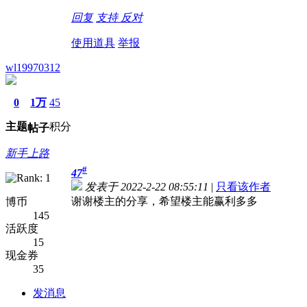
回复
支持
反对
使用道具
举报
wl19970312
0
1万
45
主题
积分
帖子
新手上路
#
47
发表于 2022-2-22 08:55:11
|
只看该作者
谢谢楼主的分享，希望楼主能赢利多多
博币
145
活跃度
15
现金券
35
发消息