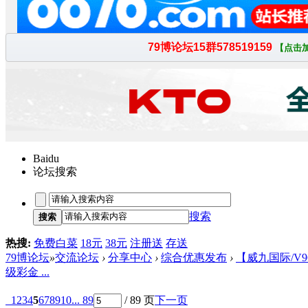
Baidu
论坛搜索
搜索
搜索
热搜:
免费白菜
18元
38元
注册送
存送
79博论坛
»
交流论坛
›
分享中心
›
综合优惠发布
›
【威九国际/V9
级彩金 ...
1
2
3
4
5
6
7
8
9
10
... 89
/ 89 页
下一页