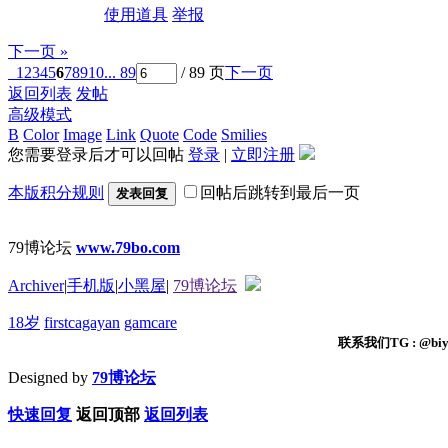
使用道具
举报
下一页 »
1
2
3
4
5
6
7
8
9
10
... 89
/ 89 页
下一页
返回列表
发帖
高级模式
B
Color
Image
Link
Quote
Code
Smilies
您需要登录后才可以回帖
登录
|
立即注册
本版积分规则
回帖后跳转到最后一页
发表回复
79博论坛
www.79bo.com
Archiver
|
手机版
|
小黑屋
|
79博论坛
18岁
firstcagayan
gamcare
联系我们TG : @biyi
Designed by
79博论坛
快速回复
返回顶部
返回列表