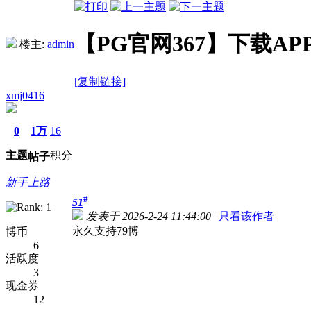
【PG官网367】下载APP
楼主:
admin
[复制链接]
xmj0416
0
1万
16
主题
积分
帖子
新手上路
#
51
发表于 2026-2-24 11:44:00
|
只看该作者
永久支持79博
博币
6
活跃度
3
现金券
12