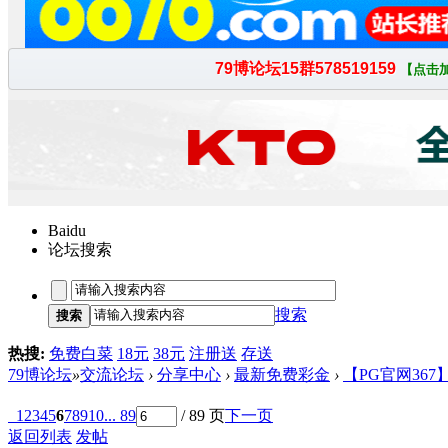
Baidu
论坛搜索
搜索
搜索
热搜:
免费白菜
18元
38元
注册送
存送
79博论坛
»
交流论坛
›
分享中心
›
最新免费彩金
›
【PG官网367
1
2
3
4
5
6
7
8
9
10
... 89
/ 89 页
下一页
返回列表
发帖