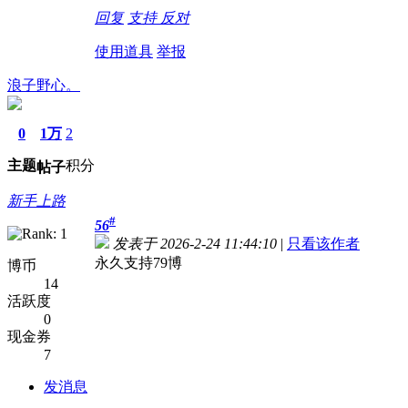
回复
支持
反对
使用道具
举报
浪子野心。
0
1万
2
主题
积分
帖子
新手上路
#
56
发表于 2026-2-24 11:44:10
|
只看该作者
永久支持79博
博币
14
活跃度
0
现金券
7
发消息