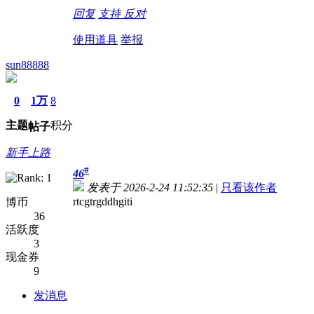
回复
支持
反对
使用道具
举报
sun88888
0
1万
8
主题
积分
帖子
新手上路
#
46
发表于 2026-2-24 11:52:35
|
只看该作者
rtcgtrgddhgiti
博币
36
活跃度
3
现金券
9
发消息