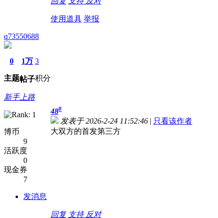
回复
支持
反对
使用道具
举报
q73550688
0
1万
3
主题
积分
帖子
新手上路
#
48
发表于 2026-2-24 11:52:46
|
只看该作者
大双方的首发第三方
博币
9
活跃度
0
现金券
7
发消息
回复
支持
反对