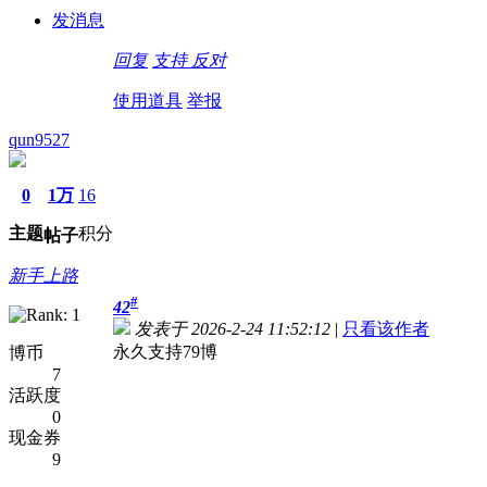
发消息
回复
支持
反对
使用道具
举报
qun9527
0
1万
16
主题
积分
帖子
新手上路
#
42
发表于 2026-2-24 11:52:12
|
只看该作者
永久支持79博
博币
7
活跃度
0
现金券
9