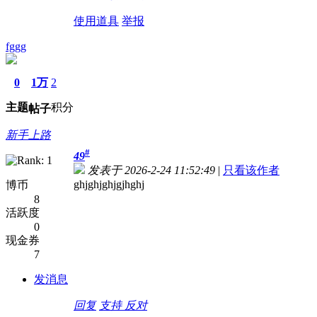
使用道具
举报
fggg
0
1万
2
主题
积分
帖子
新手上路
#
49
发表于 2026-2-24 11:52:49
|
只看该作者
ghjghjghjgjhghj
博币
8
活跃度
0
现金券
7
发消息
回复
支持
反对