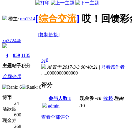
[
综合交流
]
哎！回馈彩
楼主:
ren1314
[复制链接]
xp372446
4
859
1135
#
31
主题
帖子
积分
发表于 2017-3-3 00:40:21
|
只看该作者
.....0000000000000
金牌会员
评分
博币
参与人数
1
现金券
-10
收起
理由
24
-10
admin
活跃度
690
查看全部评分
现金券
268