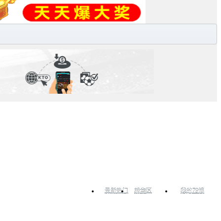
最新热门
精华区
我的79博