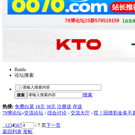
Baidu
论坛搜索
搜索
搜索
热搜:
免费白菜
18元
38元
注册送
存送
79博论坛
»
交流论坛
›
综合讨论
›
交流大厅
›
哎！回馈彩金多不
1
2
3
4
5
6
7
/ 7 页
下一页
返回列表
发帖