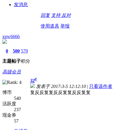
发消息
回复
支持
反对
使用道具
举报
xpw6666
0
500
579
主题
帖子
积分
高级会员
#
32
发表于 2017-3-5 12:12:10
|
只看该作者
博币
复反反复复反反复复反反复复
540
活跃度
237
现金券
57