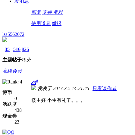
发消息
回复
支持
反对
使用道具
举报
lsa5562072
35
516
826
主题
帖子
积分
高级会员
#
33
发表于 2017-3-5 14:21:45
|
只看该作者
博币
0
楼主好 小生有礼了。。。
活跃度
438
现金券
23