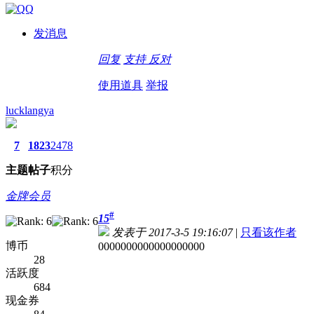
发消息
回复
支持
反对
使用道具
举报
lucklangya
7
1823
2478
主题
帖子
积分
金牌会员
#
15
发表于 2017-3-5 19:16:07
|
只看该作者
博币
0000000000000000000
28
活跃度
684
现金券