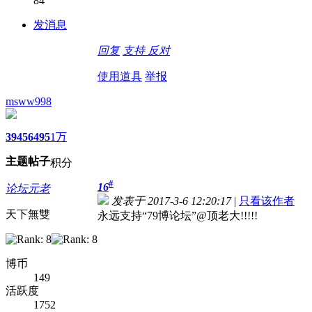
84
发消息
回复
支持
反对
使用道具
举报
msww998
3945
6495
1万
主题
帖子
积分
#
16
论坛元老
发表于 2017-3-6 12:20:17
|
只看该作者
天下無雙
永远支持“79博论坛”@顶老大!!!!!
博币
149
活跃度
1752