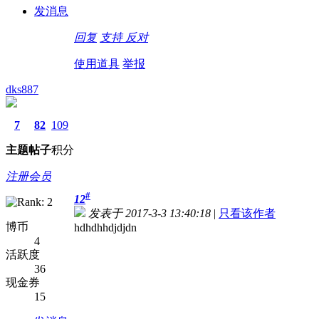
发消息
回复
支持
反对
使用道具
举报
dks887
7
82
109
主题
帖子
积分
注册会员
#
12
发表于 2017-3-3 13:40:18
|
只看该作者
博币
hdhdhhdjdjdn
4
活跃度
36
现金券
15