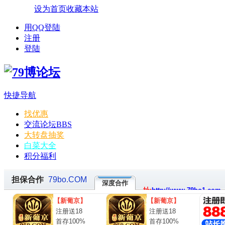
设为首页
收藏本站
用QQ登陆
注册
登陆
快捷导航
找优惠
交流论坛
BBS
大转盘抽奖
白菜大全
积分福利