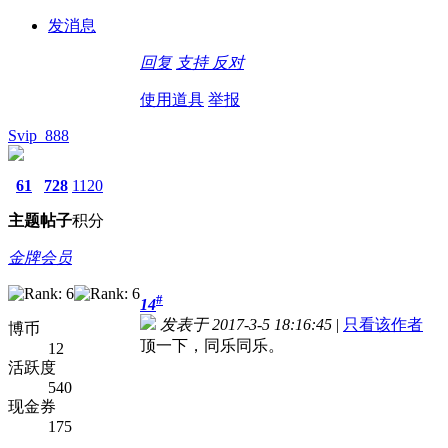
发消息
回复
支持
反对
使用道具
举报
Svip_888
61
728
1120
主题
帖子
积分
金牌会员
#
14
发表于 2017-3-5 18:16:45
|
只看该作者
博币
顶一下，同乐同乐。
12
活跃度
540
现金券
175