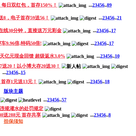
，每日双红包，首存150%！
...
2
3
4
5
6
..
89
8，电子首存59送56！
...
2
3
4
5
6
..
21
登陆在线30分钟，直接送万元彩金
...
2
3
4
5
6
..
17
车9.96倍,特码50倍!
...
2
3
4
5
6
..
17
天亿元现金回馈 超级返水3.0%
...
2
3
4
5
6
..
10
17送20！以小博大存20送30！
...
2
3
4
5
6
..
15
首存1元送13元！
...
2
3
4
5
6
..
18
版块主题
...
2
3
4
5
6
..
57
违规灌水的处罚规定
280送288元 首存共享
...
2
3
4
5
6
..
8
担保须知