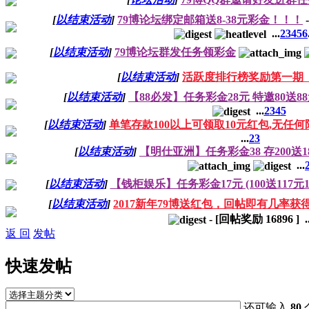
[
以结束活动
]
79博论坛绑定邮箱送8-38元彩金！！！
...
2
3
4
5
6
[
以结束活动
]
79博论坛群发任务领彩金
[
以结束活动
]
活跃度排行榜奖励第一期
[
以结束活动
]
【88必发】任务彩金28元 特邀80送88元 
...
2
3
4
5
[
以结束活动
]
单笔存款100以上可领取10元红包,无任何
...
2
3
[
以结束活动
]
【明仕亚洲】任务彩金38 存200送1
...
[
以结束活动
]
【钱柜娱乐】任务彩金17元 (100送117元
[
以结束活动
]
2017新年79博送红包，回帖即有几率获得
-
[回帖奖励
16896
]
.
返 回
发帖
快速发帖
还可输入
80