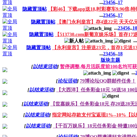
...
2
3
4
5
6
..
17
隐藏置顶帖
【彩46】下载app送18,时彩赛车9.96倍,特
...
2
3
4
5
6
..
17
隐藏置顶帖
【澳门永利皇宫】存4送22元 天天亿元
...
2
3
4
5
6
..
1
隐藏置顶帖
【513730.com新葡京娱乐场】首存17
...
隐藏置顶帖
【永利皇宫】注册送23元，首存1元送1
...
2
3
4
5
6
..
18
版块主题
[
以结束活动
]
暂停调整,每月活跃度前100名均可获得
...
[
论坛活动
]
79博论坛QQ群邮件任务！
[
以结束活动
]
【大西洋】任务彩金18元 50送58 100
[
以结束活动
]
【世嘉娱乐】任务彩金18元 存20送28无流水
[
以结束活动
]
指定网站存款支付宝返现1%--10%【
[
以结束活动
]
【千百万娱乐】18元任务彩金 特邀100送
[
论坛活动
]
79博QQ群邀请好友进群任