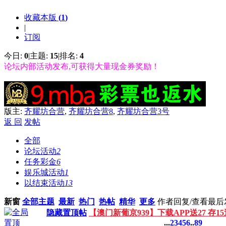
收藏本版
(
1
)
|
订阅
今日:
0
|
主题:
15
|
排名:
4
论坛内部活动发布,可获得大量现金券奖励！
版主:
齐耀坊合营
,
齐耀坊合营8
,
齐耀坊合营3号
返 回
发帖
全部
论坛活动
2
任务彩金
6
娱乐城活动
1
以结束活动
13
新窗
全部主题
最新
热门
热帖
精华
更多
作者
回复/查看
最后
隐藏置顶帖
【澳门新葡京939】下载APP送27 存15
...
2
3
4
5
6
..
89