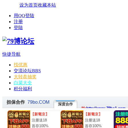
设为首页
收藏本站
用QQ登陆
注册
登陆
快捷导航
找优惠
交流论坛
BBS
大转盘抽奖
白菜大全
积分福利